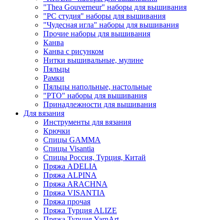
"Thea Gouverneur" наборы для вышивания
"РС студия" наборы для вышивания
"Чудесная игла" наборы для вышивания
Прочие наборы для вышивания
Канва
Канва с рисунком
Нитки вышивальные, мулине
Пяльцы
Рамки
Пяльцы напольные, настольные
"РТО" наборы для вышивания
Принадлежности для вышивания
Для вязания
Инструменты для вязания
Крючки
Спицы GAMMA
Спицы Visantia
Спицы Россия, Турция, Китай
Пряжа ADELIA
Пряжа ALPINA
Пряжа ARACHNA
Пряжа VISANTIA
Пряжа прочая
Пряжа Турция ALIZE
Пряжа Турция YarnArt