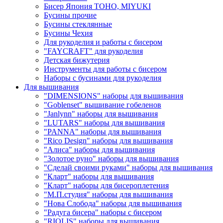
Бисер Япония TOHO, MIYUKI
Бусины прочие
Бусины стеклянные
Бусины Чехия
Для рукоделия и работы с бисером
"FAYCRAFT" для рукоделия
Детская бижутерия
Инструменты для работы с бисером
Наборы с бусинами для рукоделия
Для вышивания
"DIMENSIONS" наборы для вышивания
"Goblenset" вышивание гобеленов
"Janlynn" наборы для вышивания
"LUTARS" наборы для вышивания
"PANNA" наборы для вышивания
"Rico Design" наборы для вышивания
"Алиса" наборы для вышивания
"Золотое руно" наборы для вышивания
"Сделай своими руками" наборы для вышивания
"Кларт" наборы для вышивания
"Кларт" наборы для бисероплетения
"М.П.студия" наборы для вышивания
"Нова Слобода" наборы для вышивания
"Радуга бисера" наборы с бисером
"RIOLIS" наборы для вышивания