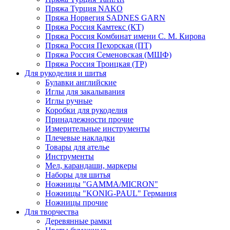
Пряжа Турция NAKO
Пряжа Норвегия SADNES GARN
Пряжа Россия Камтекс (КТ)
Пряжа Россия Комбинат имени С. М. Кирова
Пряжа Россия Пехорская (ПТ)
Пряжа Россия Семеновская (МШФ)
Пряжа Россия Троицкая (ТР)
Для рукоделия и шитья
Булавки английские
Иглы для закалывания
Иглы ручные
Коробки для рукоделия
Принадлежности прочие
Измерительные инструменты
Плечевые накладки
Товары для ателье
Инструменты
Мел, карандаши, маркеры
Наборы для шитья
Ножницы "GAMMA/MICRON"
Ножницы "KONIG-PAUL" Германия
Ножницы прочие
Для творчества
Деревянные рамки