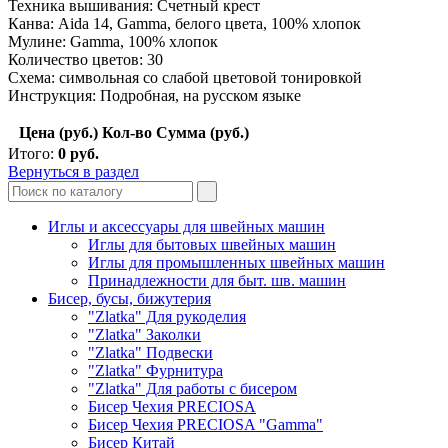
Техника вышивания: Счетный крест
Канва: Aida 14, Gamma, белого цвета, 100% хлопок
Мулине: Gamma, 100% хлопок
Количество цветов: 30
Схема: символьная со слабой цветовой тонировкой
Инструкция: Подробная, на русском языке
Цена (руб.)
Кол-во
Сумма (руб.)
Итого:
0
руб.
Вернуться в раздел
Иглы и аксессуары для швейных машин
Иглы для бытовых швейных машин
Иглы для промышленных швейных машин
Принадлежности для быт. шв. машин
Бисер, бусы, бижутерия
"Zlatka" Для рукоделия
"Zlatka" Заколки
"Zlatka" Подвески
"Zlatka" Фурнитура
"Zlatka" Для работы с бисером
Бисер Чехия PRECIOSA
Бисер Чехия PRECIOSA "Gamma"
Бисер Китай