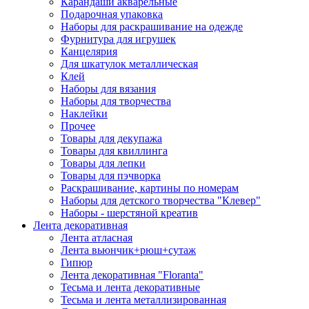
Карандаши акварельные
Подарочная упаковка
Наборы для раскрашивание на одежде
Фурнитура для игрушек
Канцелярия
Для шкатулок металлическая
Клей
Наборы для вязания
Наборы для творчества
Наклейки
Прочее
Товары для декупажа
Товары для квиллинга
Товары для лепки
Товары для пэчворка
Раскрашивание, картины по номерам
Наборы для детского творчества "Клевер"
Наборы - шерстяной креатив
Лента декоративная
Лента атласная
Лента вьюнчик+рюш+сутаж
Гипюр
Лента декоративная "Floranta"
Тесьма и лента декоративные
Тесьма и лента металлизированная