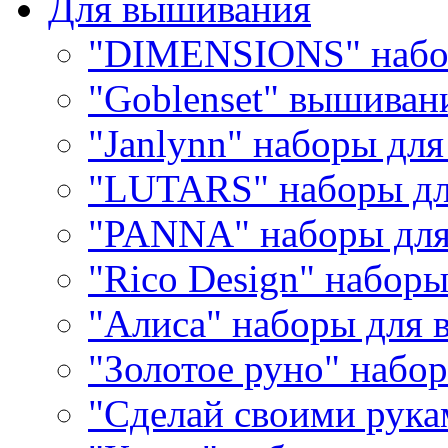
Для вышивания
"DIMENSIONS" набо
"Goblenset" вышиван
"Janlynn" наборы дл
"LUTARS" наборы д
"PANNA" наборы дл
"Rico Design" набор
"Алиса" наборы для
"Золотое руно" набо
"Сделай своими рука