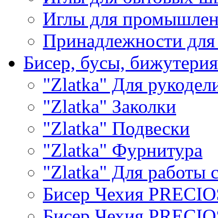
Иглы для промышле
Принадлежности для
Бисер, бусы, бижутерия
"Zlatka" Для рукодел
"Zlatka" Заколки
"Zlatka" Подвески
"Zlatka" Фурнитура
"Zlatka" Для работы 
Бисер Чехия PRECI
Бисер Чехия PRECI