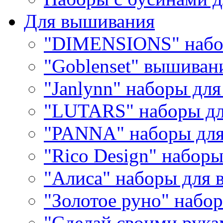
Для вышивания
"DIMENSIONS" набо
"Goblenset" вышиван
"Janlynn" наборы дл
"LUTARS" наборы д
"PANNA" наборы дл
"Rico Design" набор
"Алиса" наборы для
"Золотое руно" набо
"Сделай своими рука