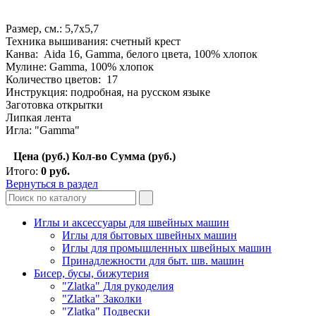
Размер, см.: 5,7х5,7
Техника вышивания: счетный крест
Канва: Aida 16, Gamma, белого цвета, 100% хлопок
Мулине: Gamma, 100% хлопок
Количество цветов: 17
Инструкция: подробная, на русском языке
Заготовка открытки
Липкая лента
Игла: "Gamma"
Цена (руб.)
Кол-во
Сумма (руб.)
Итого:
0
руб.
Вернуться в раздел
Иглы и аксессуары для швейных машин
Иглы для бытовых швейных машин
Иглы для промышленных швейных машин
Принадлежности для быт. шв. машин
Бисер, бусы, бижутерия
"Zlatka" Для рукоделия
"Zlatka" Заколки
"Zlatka" Подвески