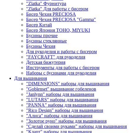
"Zlatka" Фурнитура
"Zlatka" Для работы с бисером
Бисер Чехия PRECIOSA
Бисер Чехия PRECIOSA "Gamma"
Бисер Китай
Бисер Япония TOHO, MIYUKI
Бусины прочие
Бусины стеклянные
Бусины Чехия
Для рукоделия и работы с бисером
"FAYCRAFT" для рукоделия
Детская бижутерия
Инструменты для работы с бисером
Наборы с бусинами для рукоделия
Для вышивания
"DIMENSIONS" наборы для вышивания
"Goblenset" вышивание гобеленов
"Janlynn" наборы для вышивания
"LUTARS" наборы для вышивания
"PANNA" наборы для вышивания
"Rico Design" наборы для вышивания
"Алиса" наборы для вышивания
"Золотое руно" наборы для вышивания
"Сделай своими руками" наборы для вышивания
"Кларт" наборы для вышивания