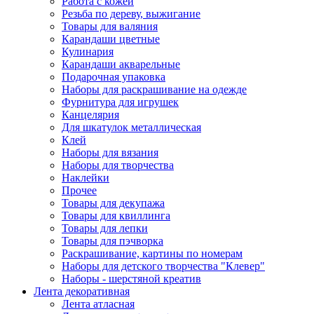
Работа с кожей
Резьба по дереву, выжигание
Товары для валяния
Карандаши цветные
Кулинария
Карандаши акварельные
Подарочная упаковка
Наборы для раскрашивание на одежде
Фурнитура для игрушек
Канцелярия
Для шкатулок металлическая
Клей
Наборы для вязания
Наборы для творчества
Наклейки
Прочее
Товары для декупажа
Товары для квиллинга
Товары для лепки
Товары для пэчворка
Раскрашивание, картины по номерам
Наборы для детского творчества "Клевер"
Наборы - шерстяной креатив
Лента декоративная
Лента атласная