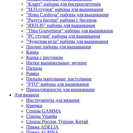
"Кларт" наборы для бисероплетения
"М.П.студия" наборы для вышивания
"Нова Слобода" наборы для вышивания
"Радуга бисера" наборы с бисером
"RIOLIS" наборы для вышивания
"Thea Gouverneur" наборы для вышивания
"РС студия" наборы для вышивания
"Чудесная игла" наборы для вышивания
Прочие наборы для вышивания
Канва
Канва с рисунком
Нитки вышивальные, мулине
Пяльцы
Рамки
Пяльцы напольные, настольные
"РТО" наборы для вышивания
Принадлежности для вышивания
Для вязания
Инструменты для вязания
Крючки
Спицы GAMMA
Спицы Visantia
Спицы Россия, Турция, Китай
Пряжа ADELIA
Пряжа ALPINA