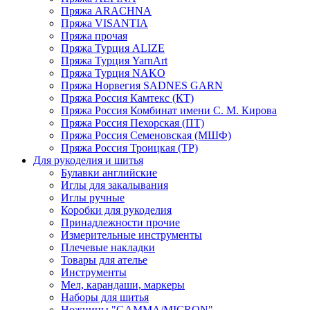
Пряжа ARACHNA
Пряжа VISANTIA
Пряжа прочая
Пряжа Турция ALIZE
Пряжа Турция YarnArt
Пряжа Турция NAKO
Пряжа Норвегия SADNES GARN
Пряжа Россия Камтекс (КТ)
Пряжа Россия Комбинат имени С. М. Кирова
Пряжа Россия Пехорская (ПТ)
Пряжа Россия Семеновская (МШФ)
Пряжа Россия Троицкая (ТР)
Для рукоделия и шитья
Булавки английские
Иглы для закалывания
Иглы ручные
Коробки для рукоделия
Принадлежности прочие
Измерительные инструменты
Плечевые накладки
Товары для ателье
Инструменты
Мел, карандаши, маркеры
Наборы для шитья
Ножницы "GAMMA/MICRON"