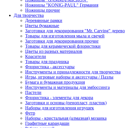
Ножницы "KONIG-PAUL" Германия
Ножницы прочие
Для творчества
Деревянные рамки
Цветы бумажные
Заготовки для декорирования "Mr. Carving" дерево
Товары для изготовления мыла и свечей
Заготовки для декорирования прочие
Товары для керамической флористики
Цветы из разных материалов
Красители
Товары для праздника
Флористика - аксессуары
Инструменты и принадлежности для творчества
Игры, игровые наборы и аксессуары / Пазлы
Бумага и бумажная продукция
Инструменты и материалы для эмбоссинга
Пастели
Флористика - элементы для декора
Заготовки и основы (пенопласт, пластик)
Наборы для изготовления игрушек
Фетр
Наборы - кристальная (алмазная) мозаика
Графитные карандаши