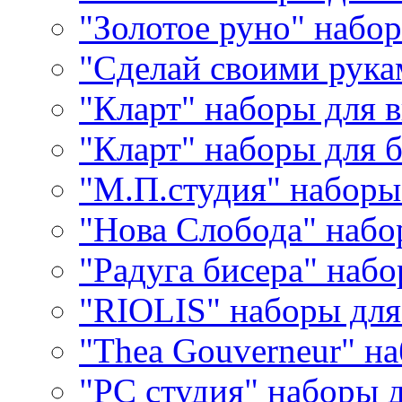
"Золотое руно" набо
"Сделай своими рука
"Кларт" наборы для 
"Кларт" наборы для 
"М.П.студия" наборы
"Нова Слобода" наб
"Радуга бисера" набо
"RIOLIS" наборы дл
"Thea Gouverneur" н
"РС студия" наборы 