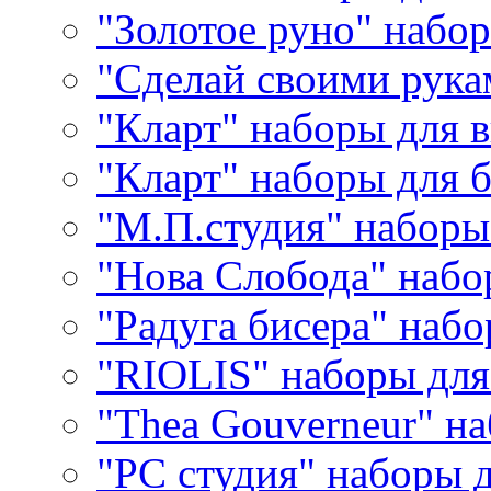
"Золотое руно" набо
"Сделай своими рука
"Кларт" наборы для 
"Кларт" наборы для 
"М.П.студия" наборы
"Нова Слобода" наб
"Радуга бисера" набо
"RIOLIS" наборы дл
"Thea Gouverneur" н
"РС студия" наборы 