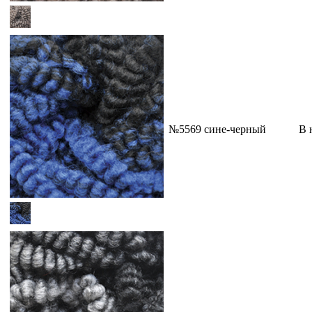
№5569 сине-черный
В 