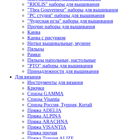
"RIOLIS" наборы для вышивания
"Thea Gouverneur" наборы для вышивания
"РС студия" наборы для вышивания
"Чудесная игла" наборы для вышивания
Прочие наборы для вышивания
Канва
Канва с рисунком
Нитки вышивальные, мулине
Пяльцы
Рамки
Пяльцы напольные, настольные
"РТО" наборы для вышивания
Принадлежности для вышивания
Для вязания
Инструменты для вязания
Крючки
Спицы GAMMA
Спицы Visantia
Спицы Россия, Турция, Китай
Пряжа ADELIA
Пряжа ALPINA
Пряжа ARACHNA
Пряжа VISANTIA
Пряжа прочая
Пряжа Турция ALIZE