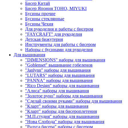
Бисер Китай
Бисер Япония TOHO, MIYUKI
Бусины прочие
Бусины стеклянные
Бусины Чехия
Для рукоделия и работы с бисером
"FAYCRAFT" для рукоделия
Детская бижутерия
Инструменты для работы с бисером
Наборы с бусинами для рукоделия
Для вышивания
"DIMENSIONS" наборы для вышивания
"Goblenset" вышивание гобеленов
"Janlynn" наборы для вышивания
"LUTARS" наборы для вышивания
"PANNA" наборы для вышивания
"Rico Design" наборы для вышивания
"Алиса" наборы для вышивания
"Золотое руно" наборы для вышивания
"Сделай своими руками" наборы для вышивания
"Кларт" наборы для вышивания
"Кларт" наборы для бисероплетения
"М.П.студия" наборы для вышивания
"Нова Слобода" наборы для вышивания
"Радуга бисера" наборы с бисером