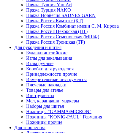
Пряжа Турция YarnArt
Пряжа Турция NAKO
Пряжа Норвегия SADNES GARN
Пряжа Россия Камтекс (КТ)
Пряжа Россия Комбинат имени С. М. Кирова
Пряжа Россия Пехорская (ПТ)
Пряжа Россия Семеновская (МШФ)
Пряжа Россия Троицкая (ТР)
Для рукоделия и шитья
Булавки английские
Иглы для закалывания
Иглы ручные
Коробки для рукоделия
Принадлежности прочие
Измерительные инструменты
Плечевые накладки
Товары для ателье
Инструменты
Мел, карандаши, маркеры
Наборы для шитья
Ножницы "GAMMA/MICRON"
Ножницы "KONIG-PAUL" Германия
Ножницы прочие
Для творчества
Деревянные рамки