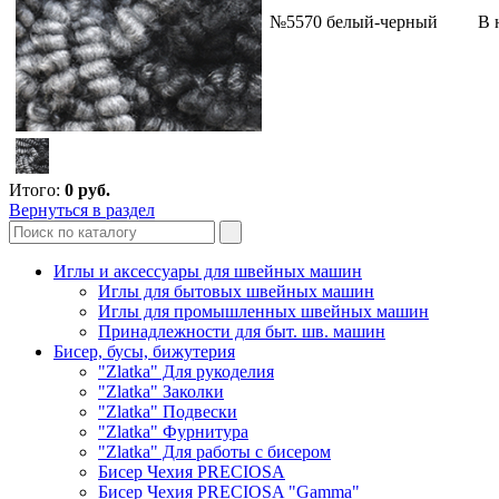
№5570 белый-черный
В 
Итого:
0
руб.
Вернуться в раздел
Иглы и аксессуары для швейных машин
Иглы для бытовых швейных машин
Иглы для промышленных швейных машин
Принадлежности для быт. шв. машин
Бисер, бусы, бижутерия
"Zlatka" Для рукоделия
"Zlatka" Заколки
"Zlatka" Подвески
"Zlatka" Фурнитура
"Zlatka" Для работы с бисером
Бисер Чехия PRECIOSA
Бисер Чехия PRECIOSA "Gamma"