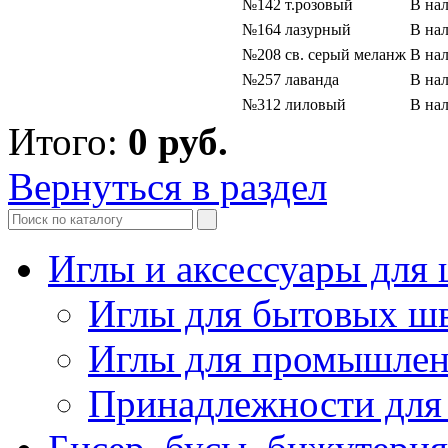
№142 т.розовый
В на
№164 лазурный
В на
№208 св. серый меланж
В на
№257 лаванда
В на
№312 лиловый
В на
Итого:
0
руб.
Вернуться в раздел
Иглы и аксессуары дл
Иглы для бытовых ш
Иглы для промышле
Принадлежности для