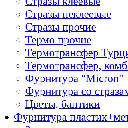
Стразы клеевые
Стразы неклеевые
Стразы прочие
Термо прочие
Термотрансфер Турц
Термотрансфер, комб
Фурнитура "Micron"
Фурнитура со страза
Цветы, бантики
Фурнитура пластик+ме