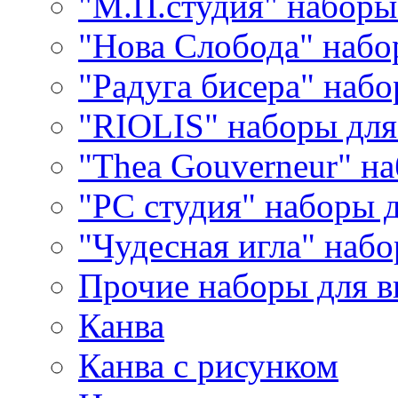
"М.П.студия" наборы
"Нова Слобода" наб
"Радуга бисера" набо
"RIOLIS" наборы дл
"Thea Gouverneur" н
"РС студия" наборы 
"Чудесная игла" наб
Прочие наборы для 
Канва
Канва с рисунком