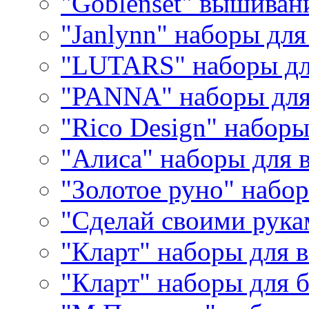
"Goblenset" вышиван
"Janlynn" наборы дл
"LUTARS" наборы д
"PANNA" наборы дл
"Rico Design" набор
"Алиса" наборы для
"Золотое руно" набо
"Сделай своими рука
"Кларт" наборы для 
"Кларт" наборы для 