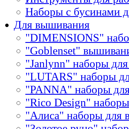
Наборы с бусинами д
Для вышивания
"DIMENSIONS" набо
"Goblenset" вышиван
"Janlynn" наборы дл
"LUTARS" наборы д
"PANNA" наборы дл
"Rico Design" набор
"Алиса" наборы для
"Золотое руно" набо