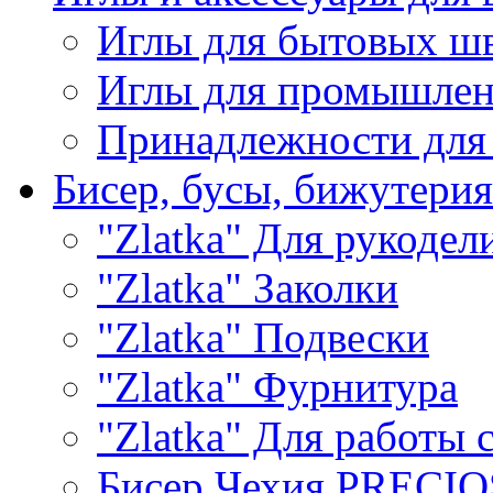
Иглы для бытовых ш
Иглы для промышле
Принадлежности для
Бисер, бусы, бижутерия
"Zlatka" Для рукодел
"Zlatka" Заколки
"Zlatka" Подвески
"Zlatka" Фурнитура
"Zlatka" Для работы 
Бисер Чехия PRECI