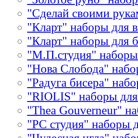
"Сделай своими рука
"Кларт" наборы для 
"Кларт" наборы для 
"М.П.студия" наборы
"Нова Слобода" наб
"Радуга бисера" набо
"RIOLIS" наборы дл
"Thea Gouverneur" н
"РС студия" наборы 
"Чудесная игла" наб