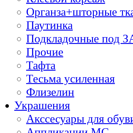
Органза+шторные тк
Паутинка
Подкладочные под 
Прочие
Тафта
Тесьма усиленная
Флизелин
Украшения
Акссесуары для обув
Аппликации МС