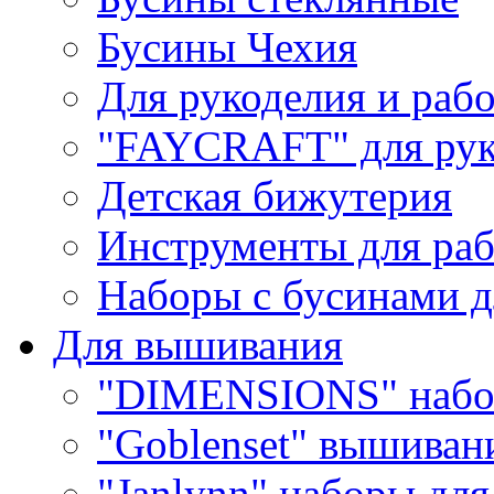
Бусины Чехия
Для рукоделия и раб
"FAYCRAFT" для рук
Детская бижутерия
Инструменты для раб
Наборы с бусинами д
Для вышивания
"DIMENSIONS" набо
"Goblenset" вышиван
"Janlynn" наборы дл