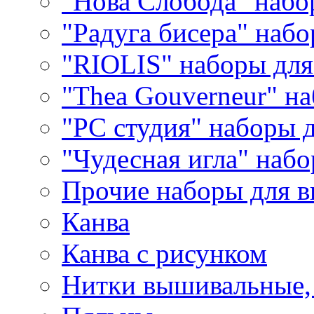
"Нова Слобода" наб
"Радуга бисера" набо
"RIOLIS" наборы дл
"Thea Gouverneur" н
"РС студия" наборы 
"Чудесная игла" наб
Прочие наборы для 
Канва
Канва с рисунком
Нитки вышивальные,