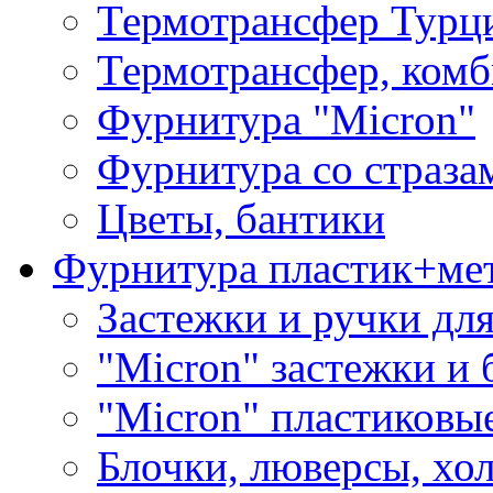
Термотрансфер Турц
Термотрансфер, комб
Фурнитура "Micron"
Фурнитура со страза
Цветы, бантики
Фурнитура пластик+ме
Застежки и ручки дл
"Micron" застежки и 
"Micron" пластиковы
Блочки, люверсы, хо