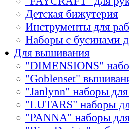
"FAYCRAFT" для рук
Детская бижутерия
Инструменты для раб
Наборы с бусинами д
Для вышивания
"DIMENSIONS" набо
"Goblenset" вышиван
"Janlynn" наборы дл
"LUTARS" наборы д
"PANNA" наборы дл