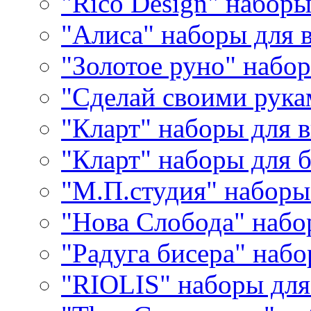
"Rico Design" набор
"Алиса" наборы для
"Золотое руно" набо
"Сделай своими рука
"Кларт" наборы для 
"Кларт" наборы для 
"М.П.студия" наборы
"Нова Слобода" наб
"Радуга бисера" набо
"RIOLIS" наборы дл