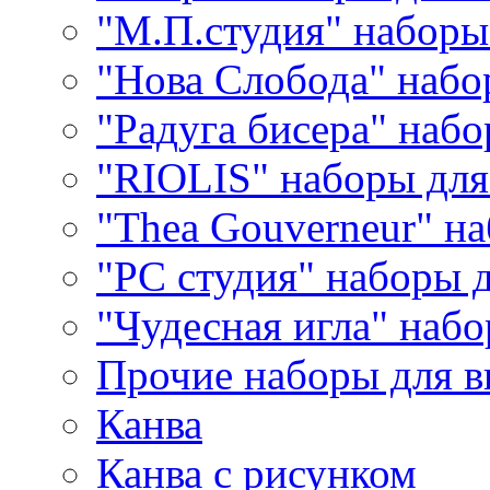
"М.П.студия" наборы
"Нова Слобода" наб
"Радуга бисера" набо
"RIOLIS" наборы дл
"Thea Gouverneur" н
"РС студия" наборы 
"Чудесная игла" наб
Прочие наборы для 
Канва
Канва с рисунком