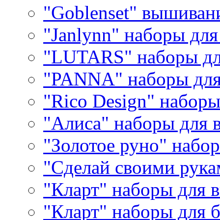
"Goblenset" вышиван
"Janlynn" наборы дл
"LUTARS" наборы д
"PANNA" наборы дл
"Rico Design" набор
"Алиса" наборы для
"Золотое руно" набо
"Сделай своими рука
"Кларт" наборы для 
"Кларт" наборы для 