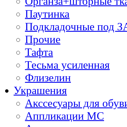
Органза+шторные тк
Паутинка
Подкладочные под 
Прочие
Тафта
Тесьма усиленная
Флизелин
Украшения
Акссесуары для обув
Аппликации МС