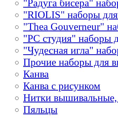
"Радуга бисера" набо
"RIOLIS" наборы дл
"Thea Gouverneur" н
"РС студия" наборы 
"Чудесная игла" наб
Прочие наборы для 
Канва
Канва с рисунком
Нитки вышивальные,
Пяльцы