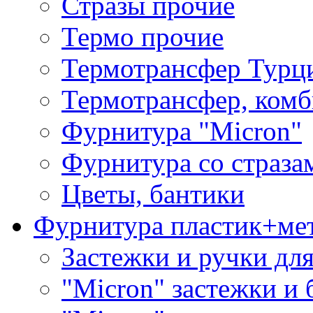
Стразы прочие
Термо прочие
Термотрансфер Турц
Термотрансфер, комб
Фурнитура "Micron"
Фурнитура со страза
Цветы, бантики
Фурнитура пластик+ме
Застежки и ручки дл
"Micron" застежки и 