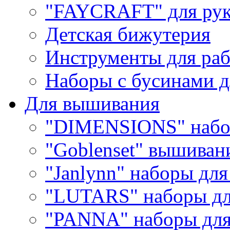
"FAYCRAFT" для рук
Детская бижутерия
Инструменты для раб
Наборы с бусинами д
Для вышивания
"DIMENSIONS" набо
"Goblenset" вышиван
"Janlynn" наборы дл
"LUTARS" наборы д
"PANNA" наборы дл