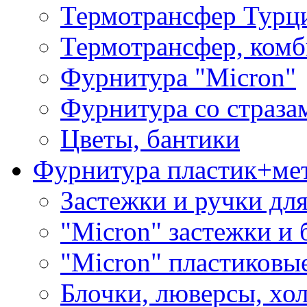
Термотрансфер Турц
Термотрансфер, комб
Фурнитура "Micron"
Фурнитура со страза
Цветы, бантики
Фурнитура пластик+ме
Застежки и ручки дл
"Micron" застежки и 
"Micron" пластиковы
Блочки, люверсы, хо