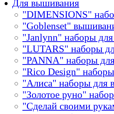
Для вышивания
"DIMENSIONS" набо
"Goblenset" вышиван
"Janlynn" наборы дл
"LUTARS" наборы д
"PANNA" наборы дл
"Rico Design" набор
"Алиса" наборы для
"Золотое руно" набо
"Сделай своими рука