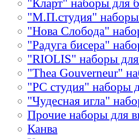
"Кларт" наборы для 
"М.П.студия" наборы
"Нова Слобода" наб
"Радуга бисера" набо
"RIOLIS" наборы дл
"Thea Gouverneur" н
"РС студия" наборы 
"Чудесная игла" наб
Прочие наборы для 
Канва