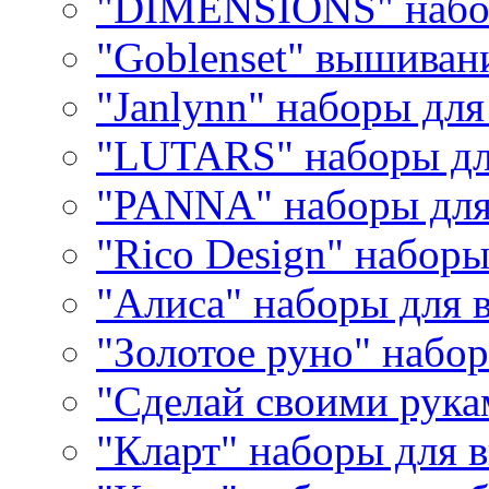
"DIMENSIONS" набо
"Goblenset" вышиван
"Janlynn" наборы дл
"LUTARS" наборы д
"PANNA" наборы дл
"Rico Design" набор
"Алиса" наборы для
"Золотое руно" набо
"Сделай своими рука
"Кларт" наборы для 