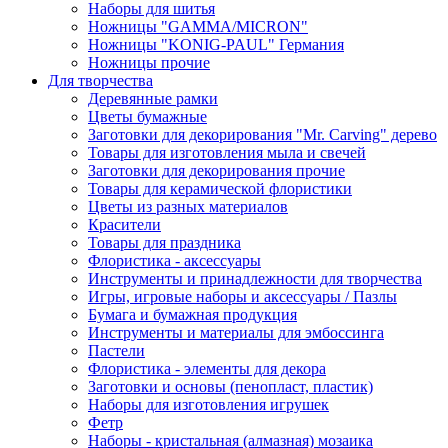
Наборы для шитья
Ножницы "GAMMA/MICRON"
Ножницы "KONIG-PAUL" Германия
Ножницы прочие
Для творчества
Деревянные рамки
Цветы бумажные
Заготовки для декорирования "Mr. Carving" дерево
Товары для изготовления мыла и свечей
Заготовки для декорирования прочие
Товары для керамической флористики
Цветы из разных материалов
Красители
Товары для праздника
Флористика - аксессуары
Инструменты и принадлежности для творчества
Игры, игровые наборы и аксессуары / Пазлы
Бумага и бумажная продукция
Инструменты и материалы для эмбоссинга
Пастели
Флористика - элементы для декора
Заготовки и основы (пенопласт, пластик)
Наборы для изготовления игрушек
Фетр
Наборы - кристальная (алмазная) мозаика