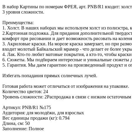
В набор Картины по номерам ФРЕЯ, арт. PNB/R1 входит: холст 
3 уровня сложности.
Преимущества:
1. Холст. В наших наборах мы используем холст из полиэстра,
2.Картонная подложка. Для придания дополнительной твердос
комфорт при рисовании и дает возможность рисовать на колен
3. Акриловые краски. На морозе краска замерзает, но при разм
входит молотый Байкальский мрамор - что делает ее более укр
4. Лак. Кто-то любит матовые покрытия, а кто-то, чтобы краск
6. Сюжеты. Мы подбираем интересные и уникальные сюжеты д
5. Гарантия. Мы даем гарантию на произведенный продукт и оп
Избегать попадания прямых солнечных лучей.
Готовая работа может отличаться от изображения на упаковке.
Количество цветов: 24
Уровень сложности: 2Распродажа в связи с низким остаточным
Артикул: PNB/R1 №175
Аудитория: для молодёжи, для взрослых
Вес единицы продажи (кг): 0.794
Длина, см: 50
Заполнение: Полное