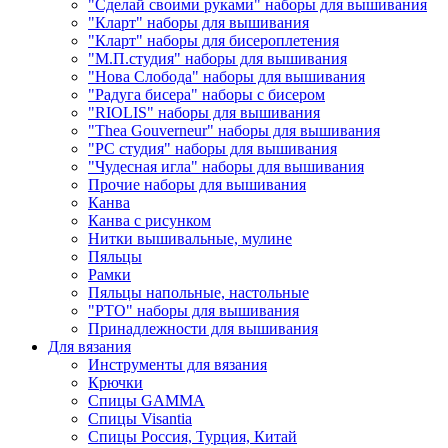
"Сделай своими руками" наборы для вышивания
"Кларт" наборы для вышивания
"Кларт" наборы для бисероплетения
"М.П.студия" наборы для вышивания
"Нова Слобода" наборы для вышивания
"Радуга бисера" наборы с бисером
"RIOLIS" наборы для вышивания
"Thea Gouverneur" наборы для вышивания
"РС студия" наборы для вышивания
"Чудесная игла" наборы для вышивания
Прочие наборы для вышивания
Канва
Канва с рисунком
Нитки вышивальные, мулине
Пяльцы
Рамки
Пяльцы напольные, настольные
"РТО" наборы для вышивания
Принадлежности для вышивания
Для вязания
Инструменты для вязания
Крючки
Спицы GAMMA
Спицы Visantia
Спицы Россия, Турция, Китай