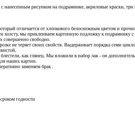
с нанесенным рисунком на подрамнике, акриловые краски, три к
 который отличается от хлопкового белоснежным цветом и прочн
ти холсту, мы приклеиваем картонную подложку к подрамнику с
ях совершенно свободно.
орозке не теряет своих свойств. Выдерживает порядка семи цикло
ывистой.
и блестели, как глянец. Мы вложили в набор лак - он дополнител
ля наших картин.
еративно заменяем брак .
 сроком годности