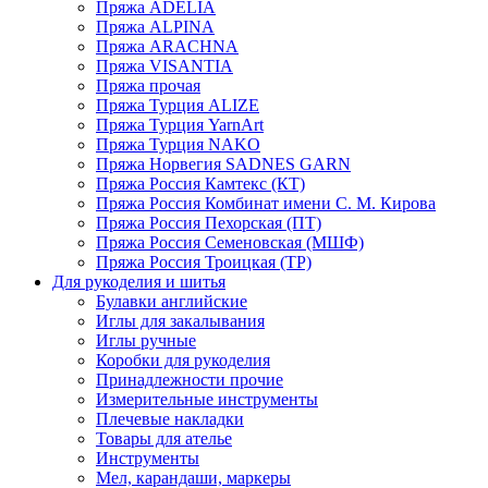
Пряжа ADELIA
Пряжа ALPINA
Пряжа ARACHNA
Пряжа VISANTIA
Пряжа прочая
Пряжа Турция ALIZE
Пряжа Турция YarnArt
Пряжа Турция NAKO
Пряжа Норвегия SADNES GARN
Пряжа Россия Камтекс (КТ)
Пряжа Россия Комбинат имени С. М. Кирова
Пряжа Россия Пехорская (ПТ)
Пряжа Россия Семеновская (МШФ)
Пряжа Россия Троицкая (ТР)
Для рукоделия и шитья
Булавки английские
Иглы для закалывания
Иглы ручные
Коробки для рукоделия
Принадлежности прочие
Измерительные инструменты
Плечевые накладки
Товары для ателье
Инструменты
Мел, карандаши, маркеры