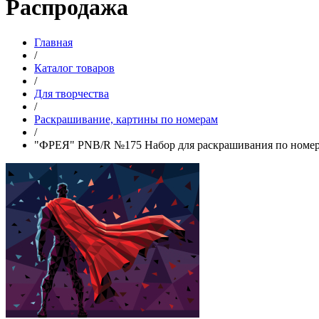
Распродажа
Главная
/
Каталог товаров
/
Для творчества
/
Раскрашивание, картины по номерам
/
"ФРЕЯ" PNB/R №175 Набор для раскрашивания по номера