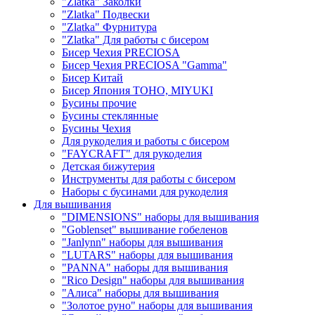
"Zlatka" Заколки
"Zlatka" Подвески
"Zlatka" Фурнитура
"Zlatka" Для работы с бисером
Бисер Чехия PRECIOSA
Бисер Чехия PRECIOSA "Gamma"
Бисер Китай
Бисер Япония TOHO, MIYUKI
Бусины прочие
Бусины стеклянные
Бусины Чехия
Для рукоделия и работы с бисером
"FAYCRAFT" для рукоделия
Детская бижутерия
Инструменты для работы с бисером
Наборы с бусинами для рукоделия
Для вышивания
"DIMENSIONS" наборы для вышивания
"Goblenset" вышивание гобеленов
"Janlynn" наборы для вышивания
"LUTARS" наборы для вышивания
"PANNA" наборы для вышивания
"Rico Design" наборы для вышивания
"Алиса" наборы для вышивания
"Золотое руно" наборы для вышивания