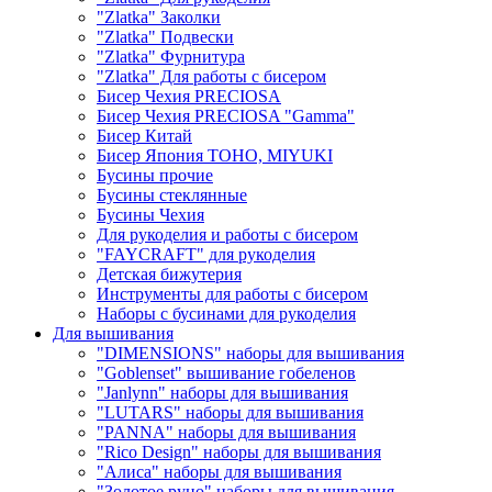
"Zlatka" Заколки
"Zlatka" Подвески
"Zlatka" Фурнитура
"Zlatka" Для работы с бисером
Бисер Чехия PRECIOSA
Бисер Чехия PRECIOSA "Gamma"
Бисер Китай
Бисер Япония TOHO, MIYUKI
Бусины прочие
Бусины стеклянные
Бусины Чехия
Для рукоделия и работы с бисером
"FAYCRAFT" для рукоделия
Детская бижутерия
Инструменты для работы с бисером
Наборы с бусинами для рукоделия
Для вышивания
"DIMENSIONS" наборы для вышивания
"Goblenset" вышивание гобеленов
"Janlynn" наборы для вышивания
"LUTARS" наборы для вышивания
"PANNA" наборы для вышивания
"Rico Design" наборы для вышивания
"Алиса" наборы для вышивания
"Золотое руно" наборы для вышивания