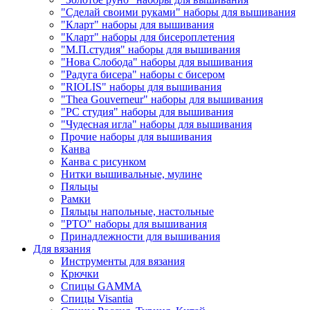
"Сделай своими руками" наборы для вышивания
"Кларт" наборы для вышивания
"Кларт" наборы для бисероплетения
"М.П.студия" наборы для вышивания
"Нова Слобода" наборы для вышивания
"Радуга бисера" наборы с бисером
"RIOLIS" наборы для вышивания
"Thea Gouverneur" наборы для вышивания
"РС студия" наборы для вышивания
"Чудесная игла" наборы для вышивания
Прочие наборы для вышивания
Канва
Канва с рисунком
Нитки вышивальные, мулине
Пяльцы
Рамки
Пяльцы напольные, настольные
"РТО" наборы для вышивания
Принадлежности для вышивания
Для вязания
Инструменты для вязания
Крючки
Спицы GAMMA
Спицы Visantia