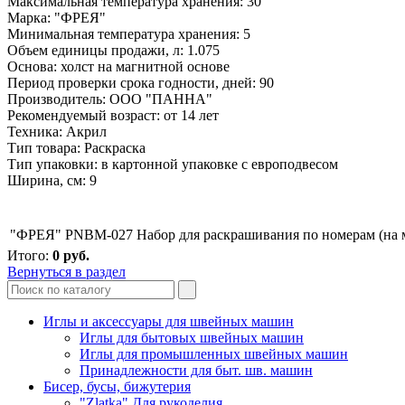
Максимальная температура хранения: 30
Марка: "ФРЕЯ"
Минимальная температура хранения: 5
Объем единицы продажи, л: 1.075
Основа: холст на магнитной основе
Период проверки срока годности, дней: 90
Производитель: ООО "ПАННА"
Рекомендуемый возраст: от 14 лет
Техника: Акрил
Тип товара: Раскраска
Тип упаковки: в картонной упаковке с европодвесом
Ширина, см: 9
"ФРЕЯ" PNBM-027 Набор для раскрашивания по номерам (на м
Итого:
0
руб.
Вернуться в раздел
Иглы и аксессуары для швейных машин
Иглы для бытовых швейных машин
Иглы для промышленных швейных машин
Принадлежности для быт. шв. машин
Бисер, бусы, бижутерия
"Zlatka" Для рукоделия