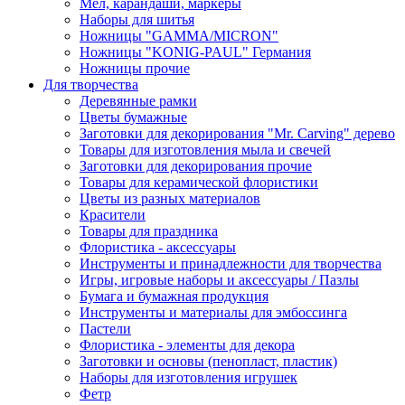
Мел, карандаши, маркеры
Наборы для шитья
Ножницы "GAMMA/MICRON"
Ножницы "KONIG-PAUL" Германия
Ножницы прочие
Для творчества
Деревянные рамки
Цветы бумажные
Заготовки для декорирования "Mr. Carving" дерево
Товары для изготовления мыла и свечей
Заготовки для декорирования прочие
Товары для керамической флористики
Цветы из разных материалов
Красители
Товары для праздника
Флористика - аксессуары
Инструменты и принадлежности для творчества
Игры, игровые наборы и аксессуары / Пазлы
Бумага и бумажная продукция
Инструменты и материалы для эмбоссинга
Пастели
Флористика - элементы для декора
Заготовки и основы (пенопласт, пластик)
Наборы для изготовления игрушек
Фетр