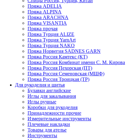
Спицы Россия, Турция, Китай
Пряжа ADELIA
Пряжа ALPINA
Пряжа ARACHNA
Пряжа VISANTIA
Пряжа прочая
Пряжа Турция ALIZE
Пряжа Турция YarnArt
Пряжа Турция NAKO
Пряжа Норвегия SADNES GARN
Пряжа Россия Камтекс (КТ)
Пряжа Россия Комбинат имени С. М. Кирова
Пряжа Россия Пехорская (ПТ)
Пряжа Россия Семеновская (МШФ)
Пряжа Россия Троицкая (ТР)
Для рукоделия и шитья
Булавки английские
Иглы для закалывания
Иглы ручные
Коробки для рукоделия
Принадлежности прочие
Измерительные инструменты
Плечевые накладки
Товары для ателье
Инструменты