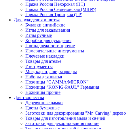
Пряжа Россия Пехорская (ПТ)
Пряжа Россия Семеновская (МШФ)
Пряжа Россия Троицкая (ТР)
Для рукоделия и шитья
Булавки английские
Иглы для закалывания
Иглы ручные
Коробки для рукоделия
Принадлежности прочие
Измерительные инструменты
Плечевые накладки
Товары для ателье
Инструменты
Мел, карандаши, маркеры
Наборы для шитья
Ножницы "GAMMA/MICRON"
Ножницы "KONIG-PAUL" Германия
Ножницы прочие
Для творчества
Деревянные рамки
Цветы бумажные
Заготовки для декорирования "Mr. Carving" дерево
Товары для изготовления мыла и свечей
Заготовки для декорирования прочие
Товары для керамической флористики