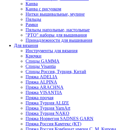
Канва
Канва с рисунком
Нитки вышивальные, мулине
Пяльцы
Рамки
Пяльцы напольные, настольные
"РТО" наборы для вышивания
Принадлежности для вышивания
Для вязания
Инструменты для вязания
Крючки
Спицы GAMMA
Спицы Visantia
Спицы Россия, Турция, Китай
Пряжа ADELIA
Пряжа ALPINA
Пряжа ARACHNA
Пряжа VISANTIA
Пряжа прочая
Пряжа Турция ALIZE
Пряжа Турция YarnArt
Пряжа Турция NAKO
Пряжа Норвегия SADNES GARN
Пряжа Россия Камтекс (КТ)
Пряжа Россия Комбинат имени С. М. Кирова