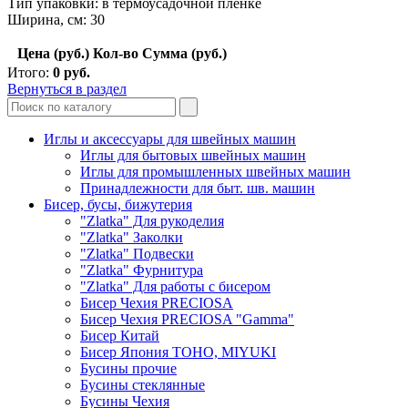
Тип упаковки: в термоусадочной пленке
Ширина, см: 30
Цена (руб.)
Кол-во
Сумма (руб.)
Итого:
0
руб.
Вернуться в раздел
Иглы и аксессуары для швейных машин
Иглы для бытовых швейных машин
Иглы для промышленных швейных машин
Принадлежности для быт. шв. машин
Бисер, бусы, бижутерия
"Zlatka" Для рукоделия
"Zlatka" Заколки
"Zlatka" Подвески
"Zlatka" Фурнитура
"Zlatka" Для работы с бисером
Бисер Чехия PRECIOSA
Бисер Чехия PRECIOSA "Gamma"
Бисер Китай
Бисер Япония TOHO, MIYUKI
Бусины прочие
Бусины стеклянные
Бусины Чехия