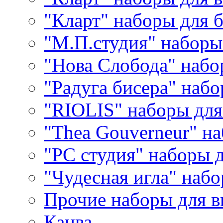
"Кларт" наборы для 
"М.П.студия" наборы
"Нова Слобода" наб
"Радуга бисера" набо
"RIOLIS" наборы дл
"Thea Gouverneur" н
"РС студия" наборы 
"Чудесная игла" наб
Прочие наборы для 
Канва