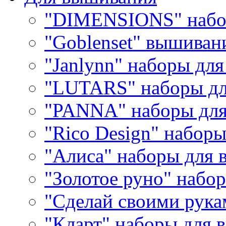
"DIMENSIONS" набо
"Goblenset" вышиван
"Janlynn" наборы дл
"LUTARS" наборы д
"PANNA" наборы дл
"Rico Design" набор
"Алиса" наборы для
"Золотое руно" набо
"Сделай своими рука
"Кларт" наборы для 