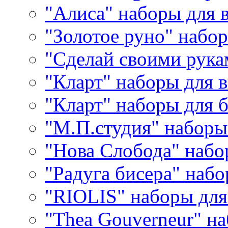
"Алиса" наборы для
"Золотое руно" набо
"Сделай своими рука
"Кларт" наборы для 
"Кларт" наборы для 
"М.П.студия" наборы
"Нова Слобода" наб
"Радуга бисера" набо
"RIOLIS" наборы дл
"Thea Gouverneur" н