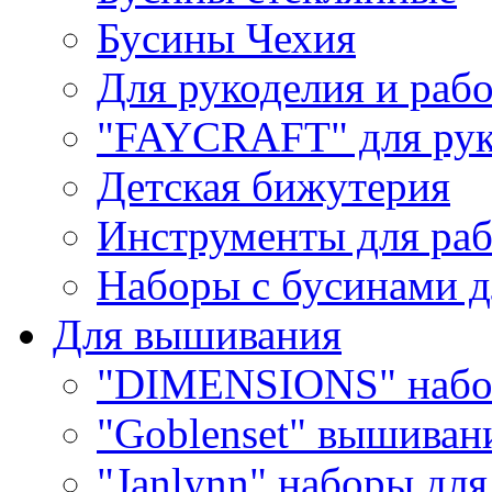
Бусины Чехия
Для рукоделия и раб
"FAYCRAFT" для рук
Детская бижутерия
Инструменты для раб
Наборы с бусинами д
Для вышивания
"DIMENSIONS" набо
"Goblenset" вышиван
"Janlynn" наборы дл