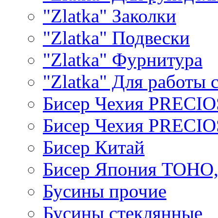
"Zlatka" Заколки
"Zlatka" Подвески
"Zlatka" Фурнитура
"Zlatka" Для работы 
Бисер Чехия PRECI
Бисер Чехия PRECI
Бисер Китай
Бисер Япония TOHO
Бусины прочие
Бусины стеклянные