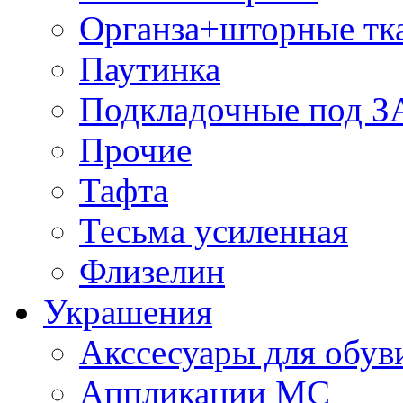
Органза+шторные тк
Паутинка
Подкладочные под 
Прочие
Тафта
Тесьма усиленная
Флизелин
Украшения
Акссесуары для обув
Аппликации МС