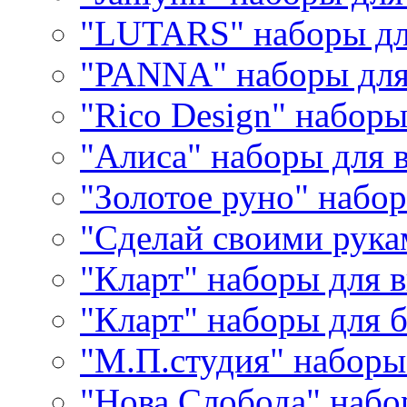
"LUTARS" наборы д
"PANNA" наборы дл
"Rico Design" набор
"Алиса" наборы для
"Золотое руно" набо
"Сделай своими рука
"Кларт" наборы для 
"Кларт" наборы для 
"М.П.студия" наборы
"Нова Слобода" наб