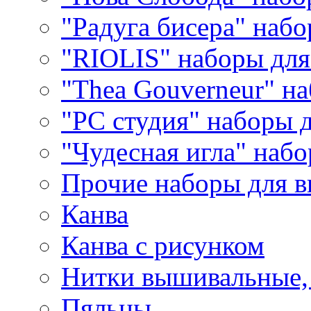
"Радуга бисера" набо
"RIOLIS" наборы дл
"Thea Gouverneur" н
"РС студия" наборы 
"Чудесная игла" наб
Прочие наборы для 
Канва
Канва с рисунком
Нитки вышивальные,
Пяльцы