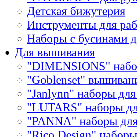
Детская бижутерия
Инструменты для раб
Наборы с бусинами д
Для вышивания
"DIMENSIONS" набо
"Goblenset" вышиван
"Janlynn" наборы дл
"LUTARS" наборы д
"PANNA" наборы дл
"Rico Design" набор