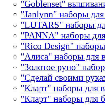
"Goblenset" вышиван
"Janlynn" наборы дл
"LUTARS" наборы д
"PANNA" наборы дл
"Rico Design" набор
"Алиса" наборы для
"Золотое руно" набо
"Сделай своими рука
"Кларт" наборы для 
"Кларт" наборы для 