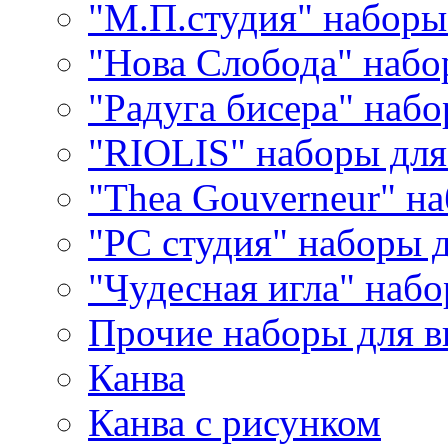
"М.П.студия" наборы
"Нова Слобода" наб
"Радуга бисера" набо
"RIOLIS" наборы дл
"Thea Gouverneur" н
"РС студия" наборы 
"Чудесная игла" наб
Прочие наборы для 
Канва
Канва с рисунком