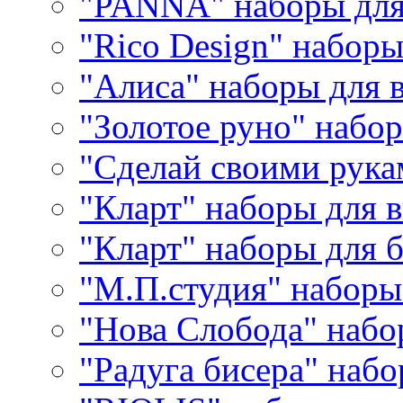
"PANNA" наборы дл
"Rico Design" набор
"Алиса" наборы для
"Золотое руно" набо
"Сделай своими рука
"Кларт" наборы для 
"Кларт" наборы для 
"М.П.студия" наборы
"Нова Слобода" наб
"Радуга бисера" набо