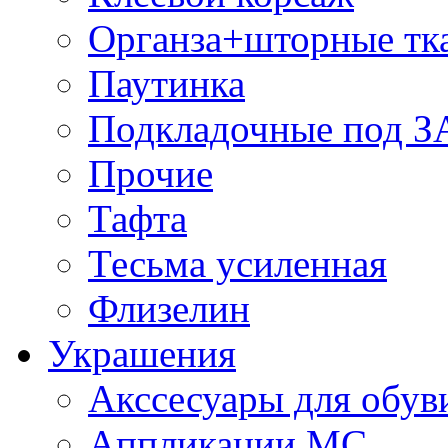
Органза+шторные тк
Паутинка
Подкладочные под 
Прочие
Тафта
Тесьма усиленная
Флизелин
Украшения
Акссесуары для обув
Аппликации МС