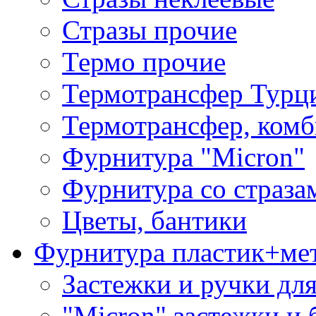
Стразы прочие
Термо прочие
Термотрансфер Турц
Термотрансфер, комб
Фурнитура "Micron"
Фурнитура со страза
Цветы, бантики
Фурнитура пластик+ме
Застежки и ручки дл
"Micron" застежки и 