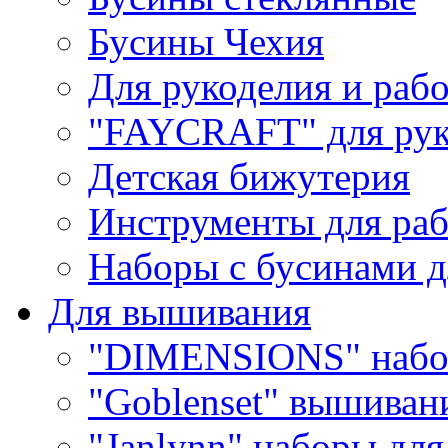
Бусины Чехия
Для рукоделия и раб
"FAYCRAFT" для рук
Детская бижутерия
Инструменты для раб
Наборы с бусинами д
Для вышивания
"DIMENSIONS" набо
"Goblenset" вышиван
"Janlynn" наборы дл