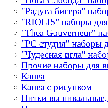
"Нова Слобода" наб
"Радуга бисера" набо
"RIOLIS" наборы дл
"Thea Gouverneur" н
"РС студия" наборы 
"Чудесная игла" наб
Прочие наборы для 
Канва
Канва с рисунком
Нитки вышивальные,