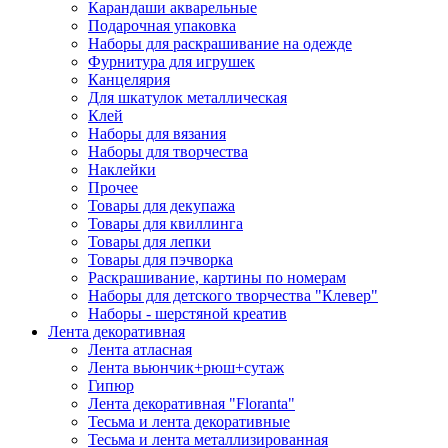
Карандаши акварельные
Подарочная упаковка
Наборы для раскрашивание на одежде
Фурнитура для игрушек
Канцелярия
Для шкатулок металлическая
Клей
Наборы для вязания
Наборы для творчества
Наклейки
Прочее
Товары для декупажа
Товары для квиллинга
Товары для лепки
Товары для пэчворка
Раскрашивание, картины по номерам
Наборы для детского творчества "Клевер"
Наборы - шерстяной креатив
Лента декоративная
Лента атласная
Лента вьюнчик+рюш+сутаж
Гипюр
Лента декоративная "Floranta"
Тесьма и лента декоративные
Тесьма и лента металлизированная