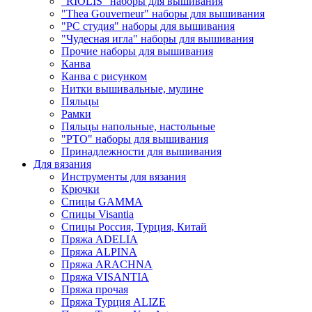
"RIOLIS" наборы для вышивания
"Thea Gouverneur" наборы для вышивания
"РС студия" наборы для вышивания
"Чудесная игла" наборы для вышивания
Прочие наборы для вышивания
Канва
Канва с рисунком
Нитки вышивальные, мулине
Пяльцы
Рамки
Пяльцы напольные, настольные
"РТО" наборы для вышивания
Принадлежности для вышивания
Для вязания
Инструменты для вязания
Крючки
Спицы GAMMA
Спицы Visantia
Спицы Россия, Турция, Китай
Пряжа ADELIA
Пряжа ALPINA
Пряжа ARACHNA
Пряжа VISANTIA
Пряжа прочая
Пряжа Турция ALIZE