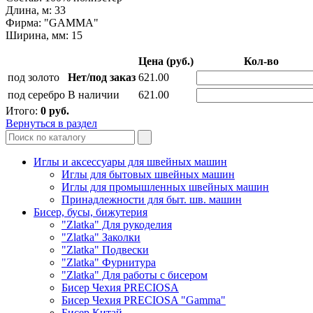
Длина, м: 33
Фирма: "GAMMA"
Ширина, мм: 15
Цена (руб.)
Кол-во
под золото
Нет/под заказ
621.00
под серебро
В наличии
621.00
Итого:
0
руб.
Вернуться в раздел
Иглы и аксессуары для швейных машин
Иглы для бытовых швейных машин
Иглы для промышленных швейных машин
Принадлежности для быт. шв. машин
Бисер, бусы, бижутерия
"Zlatka" Для рукоделия
"Zlatka" Заколки
"Zlatka" Подвески
"Zlatka" Фурнитура
"Zlatka" Для работы с бисером
Бисер Чехия PRECIOSA
Бисер Чехия PRECIOSA "Gamma"
Бисер Китай