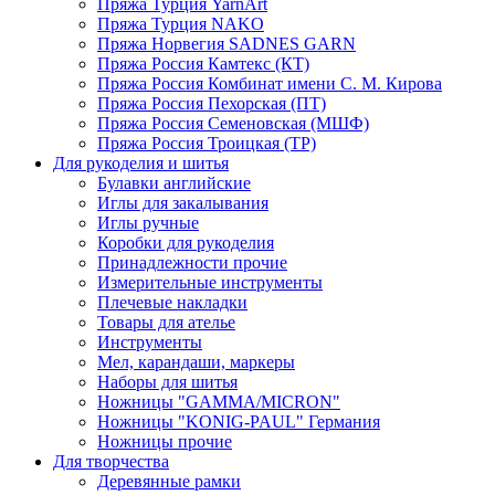
Пряжа Турция YarnArt
Пряжа Турция NAKO
Пряжа Норвегия SADNES GARN
Пряжа Россия Камтекс (КТ)
Пряжа Россия Комбинат имени С. М. Кирова
Пряжа Россия Пехорская (ПТ)
Пряжа Россия Семеновская (МШФ)
Пряжа Россия Троицкая (ТР)
Для рукоделия и шитья
Булавки английские
Иглы для закалывания
Иглы ручные
Коробки для рукоделия
Принадлежности прочие
Измерительные инструменты
Плечевые накладки
Товары для ателье
Инструменты
Мел, карандаши, маркеры
Наборы для шитья
Ножницы "GAMMA/MICRON"
Ножницы "KONIG-PAUL" Германия
Ножницы прочие
Для творчества
Деревянные рамки