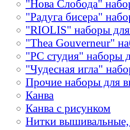
"Нова Слобода" наб
"Радуга бисера" набо
"RIOLIS" наборы дл
"Thea Gouverneur" н
"РС студия" наборы 
"Чудесная игла" наб
Прочие наборы для 
Канва
Канва с рисунком
Нитки вышивальные,