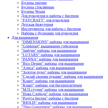
Бусины прочие
Бусины стеклянные
Бусины Чехия
Для рукоделия и работы с бисером
"FAYCRAFT" для рукоделия
Детская бижутерия
Инструменты для работы с бисером
Наборы с бусинами для рукоделия
Для вышивания
"DIMENSIONS" наборы для вышивания
"Goblenset" вышивание гобеленов
"Janlynn" наборы для вышивания
"LUTARS" наборы для вышивания
"PANNA" наборы для вышивания
"Rico Design" наборы для вышивания
"Алиса" наборы для вышивания
"Золотое руно" наборы для вышивания
"Сделай своими руками" наборы для вышивания
"Кларт" наборы для вышивания
"Кларт" наборы для бисероплетения
"М.П.студия" наборы для вышивания
"Нова Слобода" наборы для вышивания
"Радуга бисера" наборы с бисером
"RIOLIS" наборы для вышивания
"Thea Gouverneur" наборы для вышивания