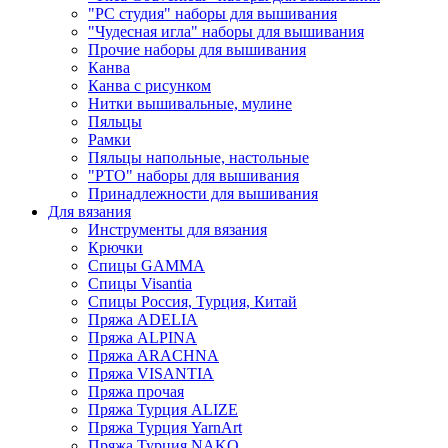
"РС студия" наборы для вышивания
"Чудесная игла" наборы для вышивания
Прочие наборы для вышивания
Канва
Канва с рисунком
Нитки вышивальные, мулине
Пяльцы
Рамки
Пяльцы напольные, настольные
"РТО" наборы для вышивания
Принадлежности для вышивания
Для вязания
Инструменты для вязания
Крючки
Спицы GAMMA
Спицы Visantia
Спицы Россия, Турция, Китай
Пряжа ADELIA
Пряжа ALPINA
Пряжа ARACHNA
Пряжа VISANTIA
Пряжа прочая
Пряжа Турция ALIZE
Пряжа Турция YarnArt
Пряжа Турция NAKO