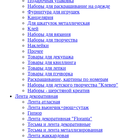
Подарочная упаковка
Наборы для раскрашивание на одежде
Фурнитура для игрушек
Канцелярия
Для шкатулок металлическая
Клей
Наборы для вязания
Наборы для творчества
Наклейки
Прочее
Товары для декупажа
Товары для квиллинга
Товары для лепки
Товары для пэчворка
Раскрашивание, картины по номерам
Наборы для детского творчества "Клевер"
Наборы - шерстяной креатив
Лента декоративная
Лента атласная
Лента вьюнчик+рюш+сутаж
Гипюр
Лента декоративная "Floranta"
Тесьма и лента декоративные
Тесьма и лента металлизированная
Лента жаккардовая