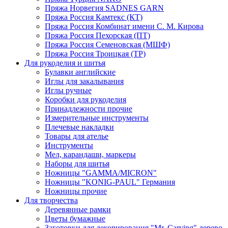
Пряжа Норвегия SADNES GARN
Пряжа Россия Камтекс (КТ)
Пряжа Россия Комбинат имени С. М. Кирова
Пряжа Россия Пехорская (ПТ)
Пряжа Россия Семеновская (МШФ)
Пряжа Россия Троицкая (ТР)
Для рукоделия и шитья
Булавки английские
Иглы для закалывания
Иглы ручные
Коробки для рукоделия
Принадлежности прочие
Измерительные инструменты
Плечевые накладки
Товары для ателье
Инструменты
Мел, карандаши, маркеры
Наборы для шитья
Ножницы "GAMMA/MICRON"
Ножницы "KONIG-PAUL" Германия
Ножницы прочие
Для творчества
Деревянные рамки
Цветы бумажные
Заготовки для декорирования "Mr. Carving" дерево