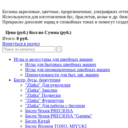
Бусины акриловые, цветные, прорезиненные, ультраярких оттен
Используются для изготовления бус, браслетов, колье и др. би
Прекрасно дополнят наряд в спокойных тонах и помогут созда
Цена (руб.)
Кол-во
Сумма (руб.)
Итого:
0
руб.
Вернуться в раздел
Иглы и аксессуары для швейных машин
Иглы для бытовых швейных машин
Иглы для промышленных швейных машин
Принадлежности для быт. шв. машин
Бисер, бусы, бижутерия
"Zlatka" Для рукоделия
"Zlatka" Заколки
"Zlatka" Подвески
"Zlatka" Фурнитура
"Zlatka" Для работы с бисером
Бисер Чехия PRECIOSA
Бисер Чехия PRECIOSA "Gamma"
Бисер Китай
Бисер Япония TOHO, MIYUKI