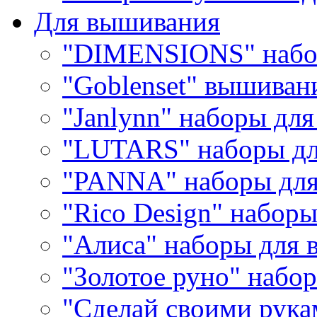
Для вышивания
"DIMENSIONS" набо
"Goblenset" вышиван
"Janlynn" наборы дл
"LUTARS" наборы д
"PANNA" наборы дл
"Rico Design" набор
"Алиса" наборы для
"Золотое руно" набо
"Сделай своими рука