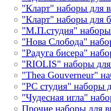
"Кларт" наборы для 
"Кларт" наборы для 
"М.П.студия" наборы
"Нова Слобода" наб
"Радуга бисера" набо
"RIOLIS" наборы дл
"Thea Gouverneur" н
"РС студия" наборы 
"Чудесная игла" наб
Прочие наборы для 