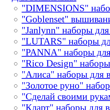
"DIMENSIONS" набо
"Goblenset" вышиван
"Janlynn" наборы дл
"LUTARS" наборы д
"PANNA" наборы дл
"Rico Design" набор
"Алиса" наборы для
"Золотое руно" набо
"Сделай своими рука
"Кларт" наборы для 