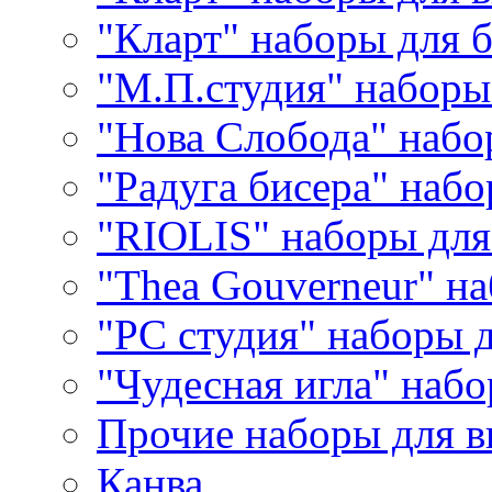
"Кларт" наборы для 
"М.П.студия" наборы
"Нова Слобода" наб
"Радуга бисера" набо
"RIOLIS" наборы дл
"Thea Gouverneur" н
"РС студия" наборы 
"Чудесная игла" наб
Прочие наборы для 
Канва