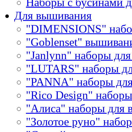
Наборы с бусинами д
Для вышивания
"DIMENSIONS" набо
"Goblenset" вышиван
"Janlynn" наборы дл
"LUTARS" наборы д
"PANNA" наборы дл
"Rico Design" набор
"Алиса" наборы для
"Золотое руно" набо