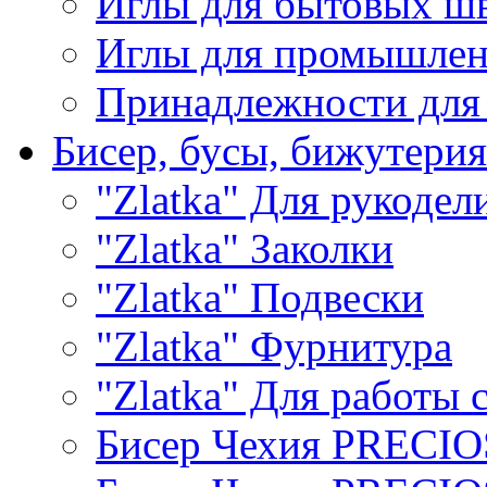
Иглы для бытовых ш
Иглы для промышле
Принадлежности для
Бисер, бусы, бижутерия
"Zlatka" Для рукодел
"Zlatka" Заколки
"Zlatka" Подвески
"Zlatka" Фурнитура
"Zlatka" Для работы 
Бисер Чехия PRECI