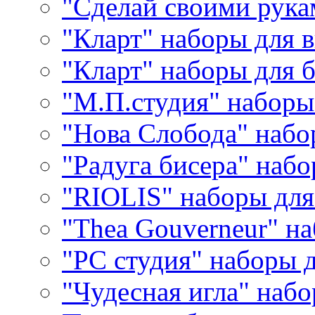
"Сделай своими рука
"Кларт" наборы для 
"Кларт" наборы для 
"М.П.студия" наборы
"Нова Слобода" наб
"Радуга бисера" набо
"RIOLIS" наборы дл
"Thea Gouverneur" н
"РС студия" наборы 
"Чудесная игла" наб