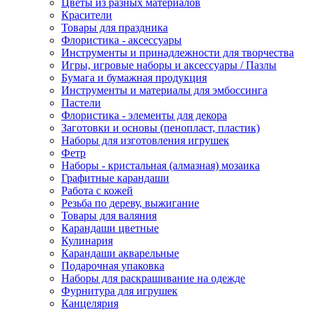
Цветы из разных материалов
Красители
Товары для праздника
Флористика - аксессуары
Инструменты и принадлежности для творчества
Игры, игровые наборы и аксессуары / Пазлы
Бумага и бумажная продукция
Инструменты и материалы для эмбоссинга
Пастели
Флористика - элементы для декора
Заготовки и основы (пенопласт, пластик)
Наборы для изготовления игрушек
Фетр
Наборы - кристальная (алмазная) мозаика
Графитные карандаши
Работа с кожей
Резьба по дереву, выжигание
Товары для валяния
Карандаши цветные
Кулинария
Карандаши акварельные
Подарочная упаковка
Наборы для раскрашивание на одежде
Фурнитура для игрушек
Канцелярия