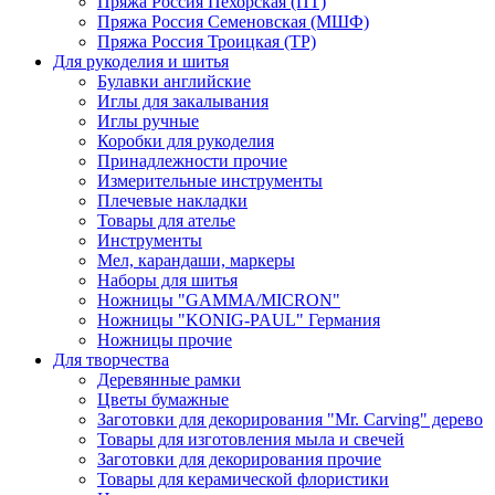
Пряжа Россия Пехорская (ПТ)
Пряжа Россия Семеновская (МШФ)
Пряжа Россия Троицкая (ТР)
Для рукоделия и шитья
Булавки английские
Иглы для закалывания
Иглы ручные
Коробки для рукоделия
Принадлежности прочие
Измерительные инструменты
Плечевые накладки
Товары для ателье
Инструменты
Мел, карандаши, маркеры
Наборы для шитья
Ножницы "GAMMA/MICRON"
Ножницы "KONIG-PAUL" Германия
Ножницы прочие
Для творчества
Деревянные рамки
Цветы бумажные
Заготовки для декорирования "Mr. Carving" дерево
Товары для изготовления мыла и свечей
Заготовки для декорирования прочие
Товары для керамической флористики