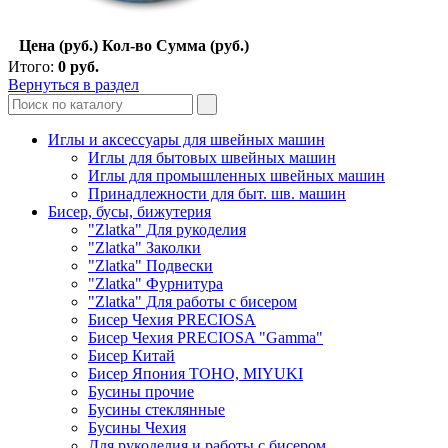
Цена (руб.)
Кол-во
Сумма (руб.)
Итого:
0
руб.
Вернуться в раздел
Иглы и аксессуары для швейных машин
Иглы для бытовых швейных машин
Иглы для промышленных швейных машин
Принадлежности для быт. шв. машин
Бисер, бусы, бижутерия
"Zlatka" Для рукоделия
"Zlatka" Заколки
"Zlatka" Подвески
"Zlatka" Фурнитура
"Zlatka" Для работы с бисером
Бисер Чехия PRECIOSA
Бисер Чехия PRECIOSA "Gamma"
Бисер Китай
Бисер Япония TOHO, MIYUKI
Бусины прочие
Бусины стеклянные
Бусины Чехия
Для рукоделия и работы с бисером