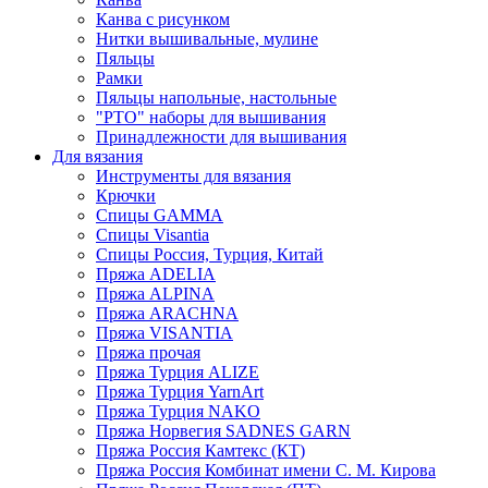
Канва с рисунком
Нитки вышивальные, мулине
Пяльцы
Рамки
Пяльцы напольные, настольные
"РТО" наборы для вышивания
Принадлежности для вышивания
Для вязания
Инструменты для вязания
Крючки
Спицы GAMMA
Спицы Visantia
Спицы Россия, Турция, Китай
Пряжа ADELIA
Пряжа ALPINA
Пряжа ARACHNA
Пряжа VISANTIA
Пряжа прочая
Пряжа Турция ALIZE
Пряжа Турция YarnArt
Пряжа Турция NAKO
Пряжа Норвегия SADNES GARN
Пряжа Россия Камтекс (КТ)
Пряжа Россия Комбинат имени С. М. Кирова