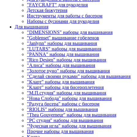
"FAYCRAFT" для рукоделия
Детская бижутерия
Инструменты для работы с бисером
Наборы с бусинами для рукоделия
Для вышивания
"DIMENSIONS" наборы для вышивания
"Goblenset" вышивание гобеленов
"Janlynn" наборы для вышивания
"LUTARS" наборы для вышивания
"PANNA" наборы для вышивания
"Rico Design" наборы для вышивания
"Алиса" наборы для вышивания
"Золотое руно" наборы для вышивания
"Сделай своими руками" наборы для вышивания
"Кларт" наборы для вышивания
"Кларт" наборы для бисероплетения
"М.П.студия" наборы для вышивания
"Нова Слобода" наборы для вышивания
"Радуга бисера" наборы с бисером
"RIOLIS" наборы для вышивания
"Thea Gouverneur" наборы для вышивания
"РС студия" наборы для вышивания
"Чудесная игла" наборы для вышивания
Прочие наборы для вышивания
Канва