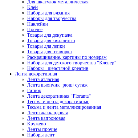
Для шкатулок металлическая
Клей
Наборы для вязания
Наборы для творчества
Наклейки
Прочее
Товары для декупажа
Товары для квиллинга
Товары для лепки
Товары для пэчворка
Раскрашивание, картины по номерам
Наборы для детского творчества "Клевер"
Наборы - шерстяной креатив
Лента декоративная
Лента атласная
Лента вьюнчик+рюш+сутаж
Гипюр
Лента декоративная "Floranta"
Тесьма и лента декоративные
Тесьма и лента металлизированная
Лента жаккардовая
Лента капроновая
Кружево
Ленты прочие
Наборы лент