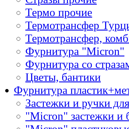
Термо прочие
Термотрансфер Турц
Термотрансфер, комб
Фурнитура "Micron"
Фурнитура со страза
Цветы, бантики
Фурнитура пластик+ме
Застежки и ручки дл
"Micron" застежки и 
"Micron" пластиковы