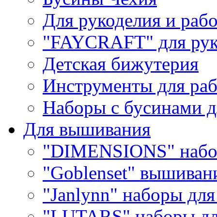
Для рукоделия и раб
"FAYCRAFT" для рук
Детская бижутерия
Инструменты для раб
Наборы с бусинами д
Для вышивания
"DIMENSIONS" набо
"Goblenset" вышиван
"Janlynn" наборы дл
"LUTARS" наборы д