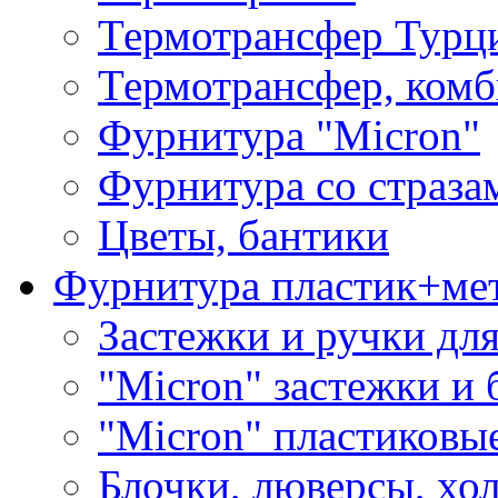
Термотрансфер Турц
Термотрансфер, комб
Фурнитура "Micron"
Фурнитура со страза
Цветы, бантики
Фурнитура пластик+ме
Застежки и ручки дл
"Micron" застежки и 
"Micron" пластиковы
Блочки, люверсы, хо