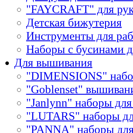
"FAYCRAFT" для рук
Детская бижутерия
Инструменты для раб
Наборы с бусинами д
Для вышивания
"DIMENSIONS" набо
"Goblenset" вышиван
"Janlynn" наборы дл
"LUTARS" наборы д
"PANNA" наборы дл