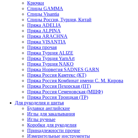
Крючки
Спицы GAMMA
Спицы Visantia
Спицы Россия, Турция, Китай
Пряжа ADELIA
Пряжа ALPINA
Пряжа ARACHNA
Пряжа VISANTIA
Пряжа прочая
Пряжа Турция ALIZE
Пряжа Турция YarnArt
Пряжа Турция NAKO
Пряжа Норвегия SADNES GARN
Пряжа Россия Камтекс (КТ)
Пряжа Россия Комбинат имени С. М. Кирова
Пряжа Россия Пехорская (ПТ)
Пряжа Россия Семеновская (МШФ)
Пряжа Россия Троицкая (ТР)
Для рукоделия и шитья
Булавки английские
Иглы для закалывания
Иглы ручные
Коробки для рукоделия
Принадлежности прочие
Измерительные инструменты