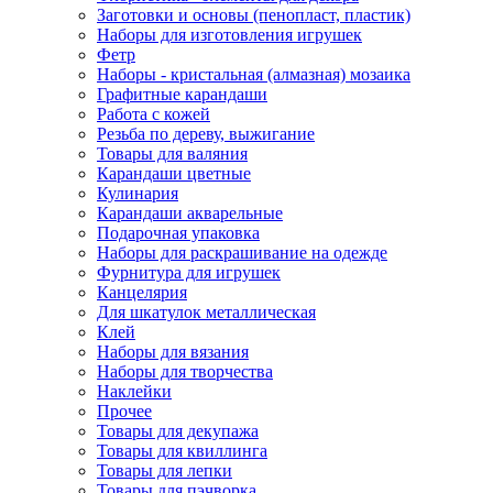
Заготовки и основы (пенопласт, пластик)
Наборы для изготовления игрушек
Фетр
Наборы - кристальная (алмазная) мозаика
Графитные карандаши
Работа с кожей
Резьба по дереву, выжигание
Товары для валяния
Карандаши цветные
Кулинария
Карандаши акварельные
Подарочная упаковка
Наборы для раскрашивание на одежде
Фурнитура для игрушек
Канцелярия
Для шкатулок металлическая
Клей
Наборы для вязания
Наборы для творчества
Наклейки
Прочее
Товары для декупажа
Товары для квиллинга
Товары для лепки
Товары для пэчворка