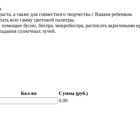
.
аста, а также для совместного творчества с Вашим ребенком.
етать всю гамму цветовой палитры.
с помощью бусин, бисера, микробисера, расписать акриловыми кра
опадания солнечных лучей.
Кол-во
Сумма (руб.)
0.00