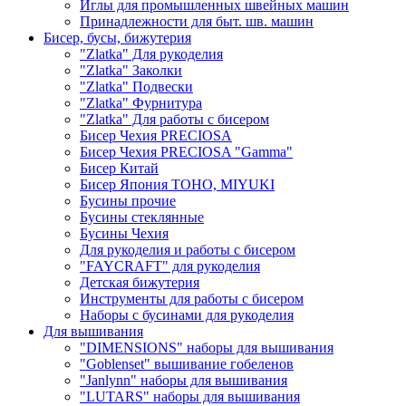
Иглы для промышленных швейных машин
Принадлежности для быт. шв. машин
Бисер, бусы, бижутерия
"Zlatka" Для рукоделия
"Zlatka" Заколки
"Zlatka" Подвески
"Zlatka" Фурнитура
"Zlatka" Для работы с бисером
Бисер Чехия PRECIOSA
Бисер Чехия PRECIOSA "Gamma"
Бисер Китай
Бисер Япония TOHO, MIYUKI
Бусины прочие
Бусины стеклянные
Бусины Чехия
Для рукоделия и работы с бисером
"FAYCRAFT" для рукоделия
Детская бижутерия
Инструменты для работы с бисером
Наборы с бусинами для рукоделия
Для вышивания
"DIMENSIONS" наборы для вышивания
"Goblenset" вышивание гобеленов
"Janlynn" наборы для вышивания
"LUTARS" наборы для вышивания