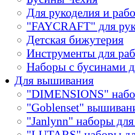
Для рукоделия и раб
"FAYCRAFT" для рук
Детская бижутерия
Инструменты для раб
Наборы с бусинами д
Для вышивания
"DIMENSIONS" набо
"Goblenset" вышиван
"Janlynn" наборы дл
"LUTARS" наборы д