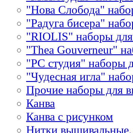
"Нова Слобода" наб
"Радуга бисера" набо
"RIOLIS" наборы дл
"Thea Gouverneur" н
"РС студия" наборы 
"Чудесная игла" наб
Прочие наборы для 
Канва
Канва с рисунком
Нитки вышивальные,