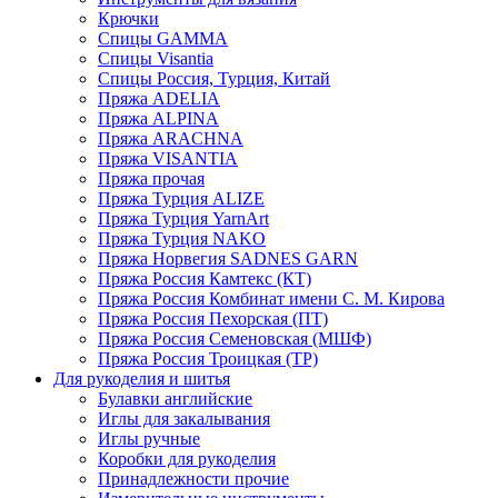
Крючки
Спицы GAMMA
Спицы Visantia
Спицы Россия, Турция, Китай
Пряжа ADELIA
Пряжа ALPINA
Пряжа ARACHNA
Пряжа VISANTIA
Пряжа прочая
Пряжа Турция ALIZE
Пряжа Турция YarnArt
Пряжа Турция NAKO
Пряжа Норвегия SADNES GARN
Пряжа Россия Камтекс (КТ)
Пряжа Россия Комбинат имени С. М. Кирова
Пряжа Россия Пехорская (ПТ)
Пряжа Россия Семеновская (МШФ)
Пряжа Россия Троицкая (ТР)
Для рукоделия и шитья
Булавки английские
Иглы для закалывания
Иглы ручные
Коробки для рукоделия
Принадлежности прочие