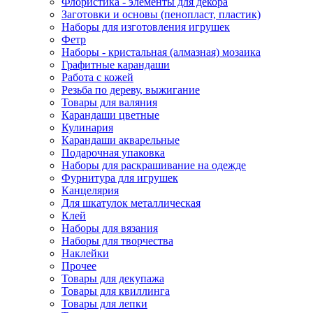
Флористика - элементы для декора
Заготовки и основы (пенопласт, пластик)
Наборы для изготовления игрушек
Фетр
Наборы - кристальная (алмазная) мозаика
Графитные карандаши
Работа с кожей
Резьба по дереву, выжигание
Товары для валяния
Карандаши цветные
Кулинария
Карандаши акварельные
Подарочная упаковка
Наборы для раскрашивание на одежде
Фурнитура для игрушек
Канцелярия
Для шкатулок металлическая
Клей
Наборы для вязания
Наборы для творчества
Наклейки
Прочее
Товары для декупажа
Товары для квиллинга
Товары для лепки