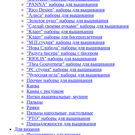
"PANNA" наборы для вышивания
"Rico Design" наборы для вышивания
"Алиса" наборы для вышивания
"Золотое руно" наборы для вышивания
"Сделай своими руками" наборы для вышивания
"Кларт" наборы для вышивания
"Кларт" наборы для бисероплетения
"М.П.студия" наборы для вышивания
"Нова Слобода" наборы для вышивания
"Радуга бисера" наборы с бисером
"RIOLIS" наборы для вышивания
"Thea Gouverneur" наборы для вышивания
"РС студия" наборы для вышивания
"Чудесная игла" наборы для вышивания
Прочие наборы для вышивания
Канва
Канва с рисунком
Нитки вышивальные, мулине
Пяльцы
Рамки
Пяльцы напольные, настольные
"РТО" наборы для вышивания
Принадлежности для вышивания
Для вязания
Инструменты для вязания