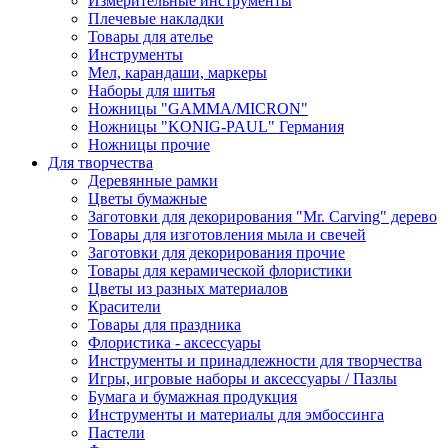
Измерительные инструменты
Плечевые накладки
Товары для ателье
Инструменты
Мел, карандаши, маркеры
Наборы для шитья
Ножницы "GAMMA/MICRON"
Ножницы "KONIG-PAUL" Германия
Ножницы прочие
Для творчества
Деревянные рамки
Цветы бумажные
Заготовки для декорирования "Mr. Carving" дерево
Товары для изготовления мыла и свечей
Заготовки для декорирования прочие
Товары для керамической флористики
Цветы из разных материалов
Красители
Товары для праздника
Флористика - аксессуары
Инструменты и принадлежности для творчества
Игры, игровые наборы и аксессуары / Пазлы
Бумага и бумажная продукция
Инструменты и материалы для эмбоссинга
Пастели