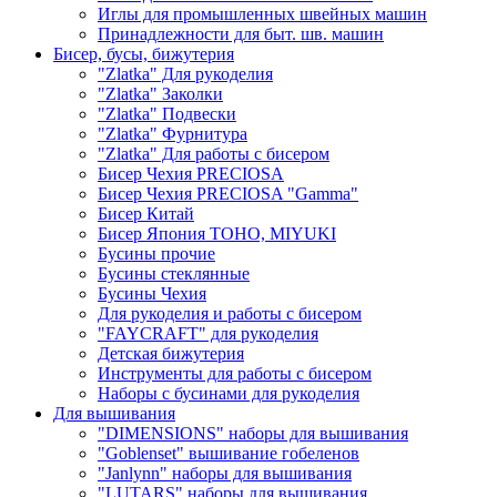
Иглы для промышленных швейных машин
Принадлежности для быт. шв. машин
Бисер, бусы, бижутерия
"Zlatka" Для рукоделия
"Zlatka" Заколки
"Zlatka" Подвески
"Zlatka" Фурнитура
"Zlatka" Для работы с бисером
Бисер Чехия PRECIOSA
Бисер Чехия PRECIOSA "Gamma"
Бисер Китай
Бисер Япония TOHO, MIYUKI
Бусины прочие
Бусины стеклянные
Бусины Чехия
Для рукоделия и работы с бисером
"FAYCRAFT" для рукоделия
Детская бижутерия
Инструменты для работы с бисером
Наборы с бусинами для рукоделия
Для вышивания
"DIMENSIONS" наборы для вышивания
"Goblenset" вышивание гобеленов
"Janlynn" наборы для вышивания
"LUTARS" наборы для вышивания