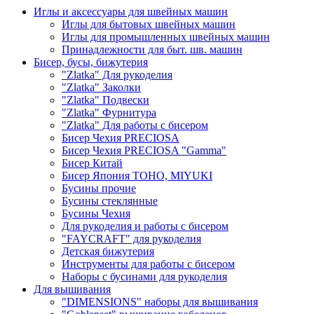
Иглы и аксессуары для швейных машин
Иглы для бытовых швейных машин
Иглы для промышленных швейных машин
Принадлежности для быт. шв. машин
Бисер, бусы, бижутерия
"Zlatka" Для рукоделия
"Zlatka" Заколки
"Zlatka" Подвески
"Zlatka" Фурнитура
"Zlatka" Для работы с бисером
Бисер Чехия PRECIOSA
Бисер Чехия PRECIOSA "Gamma"
Бисер Китай
Бисер Япония TOHO, MIYUKI
Бусины прочие
Бусины стеклянные
Бусины Чехия
Для рукоделия и работы с бисером
"FAYCRAFT" для рукоделия
Детская бижутерия
Инструменты для работы с бисером
Наборы с бусинами для рукоделия
Для вышивания
"DIMENSIONS" наборы для вышивания