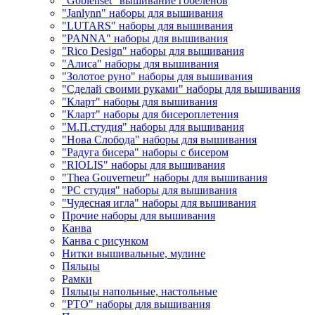
"Goblenset" вышивание гобеленов
"Janlynn" наборы для вышивания
"LUTARS" наборы для вышивания
"PANNA" наборы для вышивания
"Rico Design" наборы для вышивания
"Алиса" наборы для вышивания
"Золотое руно" наборы для вышивания
"Сделай своими руками" наборы для вышивания
"Кларт" наборы для вышивания
"Кларт" наборы для бисероплетения
"М.П.студия" наборы для вышивания
"Нова Слобода" наборы для вышивания
"Радуга бисера" наборы с бисером
"RIOLIS" наборы для вышивания
"Thea Gouverneur" наборы для вышивания
"РС студия" наборы для вышивания
"Чудесная игла" наборы для вышивания
Прочие наборы для вышивания
Канва
Канва с рисунком
Нитки вышивальные, мулине
Пяльцы
Рамки
Пяльцы напольные, настольные
"РТО" наборы для вышивания