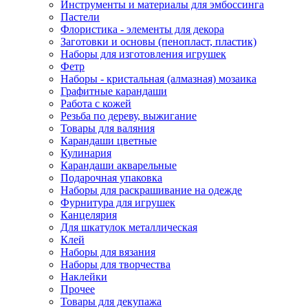
Инструменты и материалы для эмбоссинга
Пастели
Флористика - элементы для декора
Заготовки и основы (пенопласт, пластик)
Наборы для изготовления игрушек
Фетр
Наборы - кристальная (алмазная) мозаика
Графитные карандаши
Работа с кожей
Резьба по дереву, выжигание
Товары для валяния
Карандаши цветные
Кулинария
Карандаши акварельные
Подарочная упаковка
Наборы для раскрашивание на одежде
Фурнитура для игрушек
Канцелярия
Для шкатулок металлическая
Клей
Наборы для вязания
Наборы для творчества
Наклейки
Прочее
Товары для декупажа