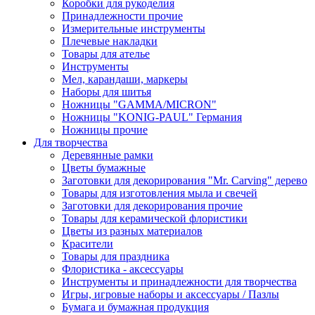
Коробки для рукоделия
Принадлежности прочие
Измерительные инструменты
Плечевые накладки
Товары для ателье
Инструменты
Мел, карандаши, маркеры
Наборы для шитья
Ножницы "GAMMA/MICRON"
Ножницы "KONIG-PAUL" Германия
Ножницы прочие
Для творчества
Деревянные рамки
Цветы бумажные
Заготовки для декорирования "Mr. Carving" дерево
Товары для изготовления мыла и свечей
Заготовки для декорирования прочие
Товары для керамической флористики
Цветы из разных материалов
Красители
Товары для праздника
Флористика - аксессуары
Инструменты и принадлежности для творчества
Игры, игровые наборы и аксессуары / Пазлы
Бумага и бумажная продукция