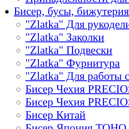
Бисер, бусы, бижутерия
"Zlatka" Для рукодел
"Zlatka" Заколки
"Zlatka" Подвески
"Zlatka" Фурнитура
"Zlatka" Для работы 
Бисер Чехия PRECI
Бисер Чехия PRECI
Бисер Китай
Бисер Япония TOHO