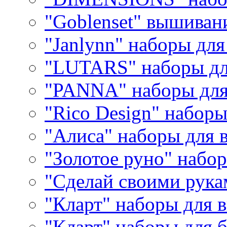
"Goblenset" вышиван
"Janlynn" наборы дл
"LUTARS" наборы д
"PANNA" наборы дл
"Rico Design" набор
"Алиса" наборы для
"Золотое руно" набо
"Сделай своими рука
"Кларт" наборы для 
"Кларт" наборы для 