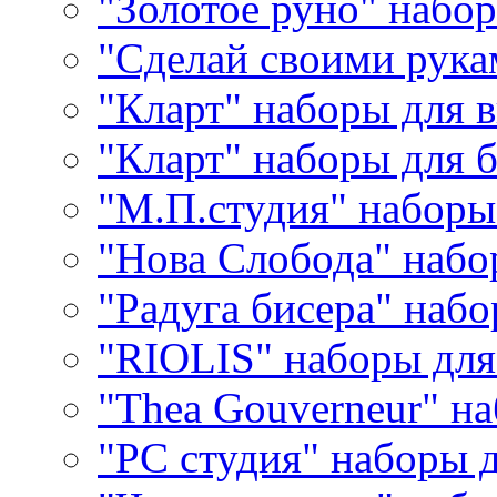
"Золотое руно" набо
"Сделай своими рука
"Кларт" наборы для 
"Кларт" наборы для 
"М.П.студия" наборы
"Нова Слобода" наб
"Радуга бисера" набо
"RIOLIS" наборы дл
"Thea Gouverneur" н
"РС студия" наборы 