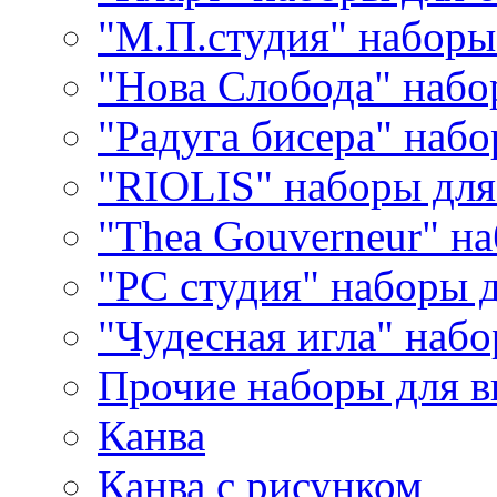
"М.П.студия" наборы
"Нова Слобода" наб
"Радуга бисера" набо
"RIOLIS" наборы дл
"Thea Gouverneur" н
"РС студия" наборы 
"Чудесная игла" наб
Прочие наборы для 
Канва
Канва с рисунком