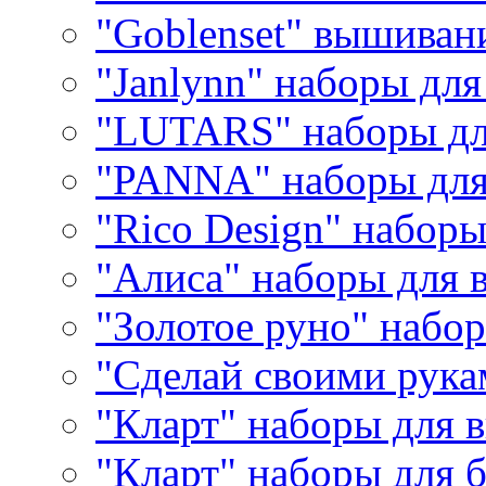
"Goblenset" вышиван
"Janlynn" наборы дл
"LUTARS" наборы д
"PANNA" наборы дл
"Rico Design" набор
"Алиса" наборы для
"Золотое руно" набо
"Сделай своими рука
"Кларт" наборы для 
"Кларт" наборы для 