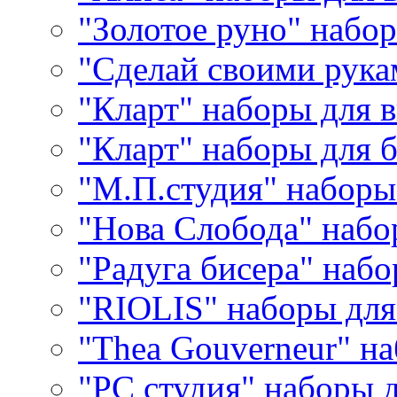
"Золотое руно" набо
"Сделай своими рука
"Кларт" наборы для 
"Кларт" наборы для 
"М.П.студия" наборы
"Нова Слобода" наб
"Радуга бисера" набо
"RIOLIS" наборы дл
"Thea Gouverneur" н
"РС студия" наборы 