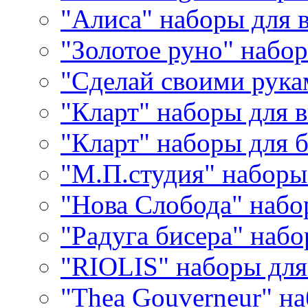
"Алиса" наборы для
"Золотое руно" набо
"Сделай своими рука
"Кларт" наборы для 
"Кларт" наборы для 
"М.П.студия" наборы
"Нова Слобода" наб
"Радуга бисера" набо
"RIOLIS" наборы дл
"Thea Gouverneur" н