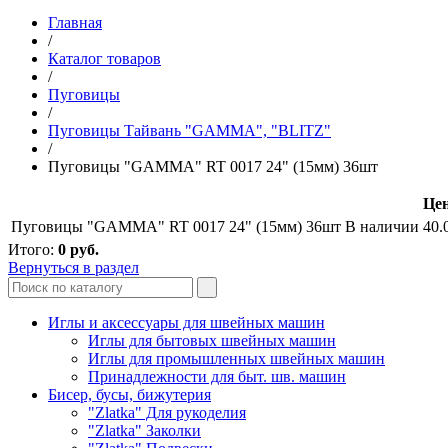
Главная
/
Каталог товаров
/
Пуговицы
/
Пуговицы Тайвань "GAMMA", "BLITZ"
/
Пуговицы "GAMMA" RT 0017 24" (15мм) 36шт
Цен
Пуговицы "GAMMA" RT 0017 24" (15мм) 36шт
В наличии
40.
Итого:
0
руб.
Вернуться в раздел
Иглы и аксессуары для швейных машин
Иглы для бытовых швейных машин
Иглы для промышленных швейных машин
Принадлежности для быт. шв. машин
Бисер, бусы, бижутерия
"Zlatka" Для рукоделия
"Zlatka" Заколки