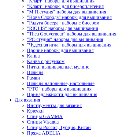
"Кларт" наборы для вышивания
"Кларт" наборы для бисероплетения
"М.П.студия" наборы для вышивания
"Нова Слобода" наборы для вышивания
"Радуга бисера" наборы с бисером
"RIOLIS" наборы для вышивания
"Thea Gouverneur" наборы для вышивания
"РС студия" наборы для вышивания
"Чудесная игла" наборы для вышивания
Прочие наборы для вышивания
Канва
Канва с рисунком
Нитки вышивальные, мулине
Пяльцы
Рамки
Пяльцы напольные, настольные
"РТО" наборы для вышивания
Принадлежности для вышивания
Для вязания
Инструменты для вязания
Крючки
Спицы GAMMA
Спицы Visantia
Спицы Россия, Турция, Китай
Пряжа ADELIA