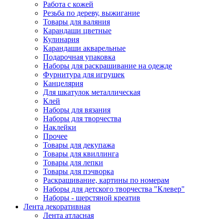
Работа с кожей
Резьба по дереву, выжигание
Товары для валяния
Карандаши цветные
Кулинария
Карандаши акварельные
Подарочная упаковка
Наборы для раскрашивание на одежде
Фурнитура для игрушек
Канцелярия
Для шкатулок металлическая
Клей
Наборы для вязания
Наборы для творчества
Наклейки
Прочее
Товары для декупажа
Товары для квиллинга
Товары для лепки
Товары для пэчворка
Раскрашивание, картины по номерам
Наборы для детского творчества "Клевер"
Наборы - шерстяной креатив
Лента декоративная
Лента атласная