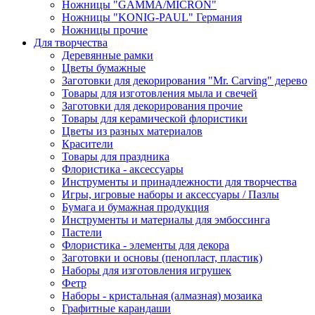
Ножницы "GAMMA/MICRON"
Ножницы "KONIG-PAUL" Германия
Ножницы прочие
Для творчества
Деревянные рамки
Цветы бумажные
Заготовки для декорирования "Mr. Carving" дерево
Товары для изготовления мыла и свечей
Заготовки для декорирования прочие
Товары для керамической флористики
Цветы из разных материалов
Красители
Товары для праздника
Флористика - аксессуары
Инструменты и принадлежности для творчества
Игры, игровые наборы и аксессуары / Пазлы
Бумага и бумажная продукция
Инструменты и материалы для эмбоссинга
Пастели
Флористика - элементы для декора
Заготовки и основы (пенопласт, пластик)
Наборы для изготовления игрушек
Фетр
Наборы - кристальная (алмазная) мозаика
Графитные карандаши