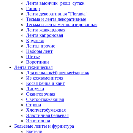
Лента вьюнчик+рюш+сутаж
Гипюр
Лента декоративная "Floranta"
Тесьма и лента декоративные
Тесьма и лента металлизированная
Лента жаккардовая
Лента капроновая
Кружево
Ленты прочие
Наборы лент
Шитье
Воротники
Лента техническая
Для вешалок+брючная+корсаж
Из кожзаменителя
Косая бейка и кант
Липучка
Окантовочная
Светоотражающая
Стропа
Хлопчатобумажная
Эластичная бельевая
Эластичная
Бельевые ленты и фурнитура
Бретели