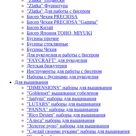
"Zlatka" Подвески
"Zlatka" Фурнитура
"Zlatka" Для работы с бисером
Бисер Чехия PRECIOSA
Бисер Чехия PRECIOSA "Gamma"
Бисер Китай
Бисер Япония TOHO, MIYUKI
Бусины прочие
Бусины стеклянные
Бусины Чехия
Для рукоделия и работы с бисером
"FAYCRAFT" для рукоделия
Детская бижутерия
Инструменты для работы с бисером
Наборы с бусинами для рукоделия
Для вышивания
"DIMENSIONS" наборы для вышивания
"Goblenset" вышивание гобеленов
"Janlynn" наборы для вышивания
"LUTARS" наборы для вышивания
"PANNA" наборы для вышивания
"Rico Design" наборы для вышивания
"Алиса" наборы для вышивания
"Золотое руно" наборы для вышивания
"Сделай своими руками" наборы для вышивания