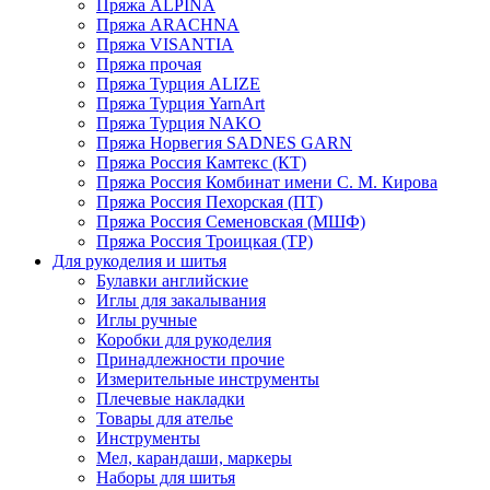
Пряжа ALPINA
Пряжа ARACHNA
Пряжа VISANTIA
Пряжа прочая
Пряжа Турция ALIZE
Пряжа Турция YarnArt
Пряжа Турция NAKO
Пряжа Норвегия SADNES GARN
Пряжа Россия Камтекс (КТ)
Пряжа Россия Комбинат имени С. М. Кирова
Пряжа Россия Пехорская (ПТ)
Пряжа Россия Семеновская (МШФ)
Пряжа Россия Троицкая (ТР)
Для рукоделия и шитья
Булавки английские
Иглы для закалывания
Иглы ручные
Коробки для рукоделия
Принадлежности прочие
Измерительные инструменты
Плечевые накладки
Товары для ателье
Инструменты
Мел, карандаши, маркеры
Наборы для шитья