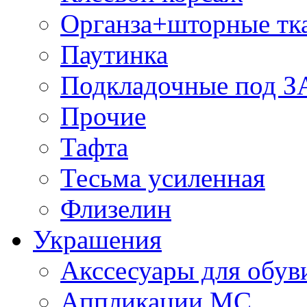
Органза+шторные тк
Паутинка
Подкладочные под 
Прочие
Тафта
Тесьма усиленная
Флизелин
Украшения
Акссесуары для обув
Аппликации МС