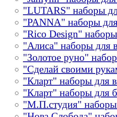
"LUTARS" наборы д
"PANNA" наборы дл
"Rico Design" набор
"Алиса" наборы для
"Золотое руно" набо
"Сделай своими рука
"Кларт" наборы для 
"Кларт" наборы для 
"М.П.студия" наборы
"Нова Слобода" наб