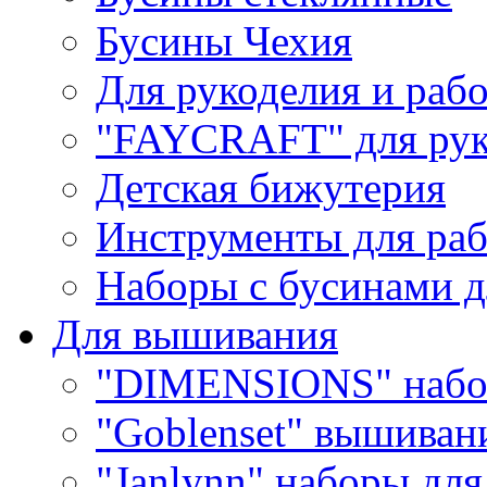
Бусины Чехия
Для рукоделия и раб
"FAYCRAFT" для рук
Детская бижутерия
Инструменты для раб
Наборы с бусинами д
Для вышивания
"DIMENSIONS" набо
"Goblenset" вышиван
"Janlynn" наборы дл