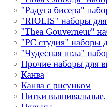
"Радуга бисера" набо
"RIOLIS" наборы дл
"Thea Gouverneur" н
"РС студия" наборы 
"Чудесная игла" наб
Прочие наборы для 
Канва
Канва с рисунком
Нитки вышивальные,
Пяльцы