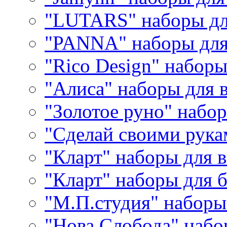
"LUTARS" наборы д
"PANNA" наборы дл
"Rico Design" набор
"Алиса" наборы для
"Золотое руно" набо
"Сделай своими рука
"Кларт" наборы для 
"Кларт" наборы для 
"М.П.студия" наборы
"Нова Слобода" наб