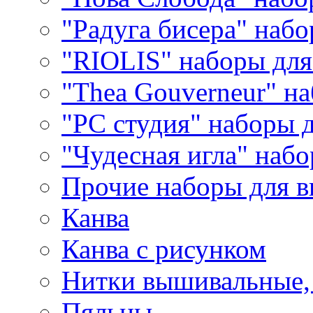
"Радуга бисера" набо
"RIOLIS" наборы дл
"Thea Gouverneur" н
"РС студия" наборы 
"Чудесная игла" наб
Прочие наборы для 
Канва
Канва с рисунком
Нитки вышивальные,
Пяльцы