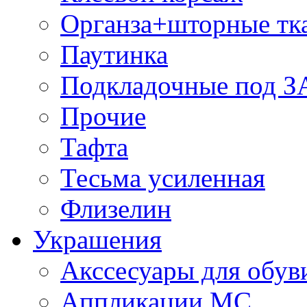
Органза+шторные тк
Паутинка
Подкладочные под 
Прочие
Тафта
Тесьма усиленная
Флизелин
Украшения
Акссесуары для обув
Аппликации МС