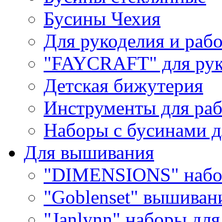
Бусины Чехия
Для рукоделия и раб
"FAYCRAFT" для рук
Детская бижутерия
Инструменты для раб
Наборы с бусинами д
Для вышивания
"DIMENSIONS" набо
"Goblenset" вышиван
"Janlynn" наборы дл