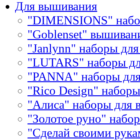
Для вышивания
"DIMENSIONS" набо
"Goblenset" вышиван
"Janlynn" наборы дл
"LUTARS" наборы д
"PANNA" наборы дл
"Rico Design" набор
"Алиса" наборы для
"Золотое руно" набо
"Сделай своими рука